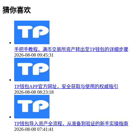
猜你喜欢
手把手教程，满币交易所资产转出至TP钱包的详细步骤
2026-08-08 09:45:31
TP钱包APP官方网址，安全获取与使用的权威指引
2026-08-08 08:23:18
TP钱包导入资产全流程，从准备到验证的新手实操指南
2026-08-08 07:41:41