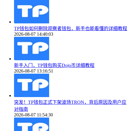
TP钱包如何删除观察者钱包，新手也能看懂的详细教程
2026-08-07 14:40:03
新手入门，TP钱包购买Dojo币详细教程
2026-08-07 13:16:51
突发！TP钱包正式下架波场TRON，背后原因及用户应
对指南
2026-08-07 11:54:30