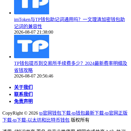
imToken与TP钱包助记词通用吗？一文理清加密钱包助
记词的兼容性
2026-08-07 21:38:00
TP钱包提币到交易所手续费多少？2024最新费率明细及
省钱攻略
2026-08-07 20:56:46
关于我们
联系我们
免责声明
CopyRight ©
2026
tp官网钱包下载-tp钱包最新下载-tp官网正版
下载-tp下载-以太坊和比特币钱包
版权所有