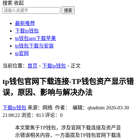
搜索
收起
搜索
最新推荐
下载tp钱包
tp钱包app下载苹果
tp钱包下载与安装
tp官网
当前位置：
首页
下载tp钱包
正文
>
>
tp钱包官网下载连接-TP钱包资产显示错
误，原因、影响与解决办法
下载tp钱包
来源：网络 作者： 编辑：qbadmin
2026-03-30
21:08:22
浏览：813
评论：0
本文聚焦于TP钱包，涉及官网下载连接及资产显
示错误相关内容，一方面提及TP钱包官网下载连