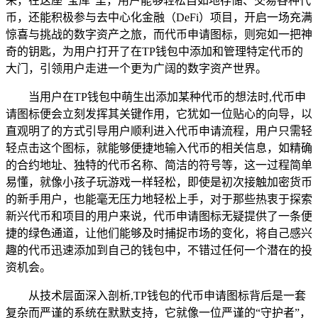
来，在这座“宝库”里，用户能够轻松自如地存储、交易各种代
币，还能积极参与去中心化金融（DeFi）项目，开启一场充满
惊喜与挑战的数字资产之旅，而代币申请图标，则宛如一把神
奇的钥匙，为用户打开了在TP钱包中添加和管理特定代币的
大门，引领用户走进一个更为广阔的数字资产世界。
当用户在TP钱包中萌生出添加某种代币的想法时,代币申
请图标便会立刻发挥其关键作用，它犹如一位贴心的向导，以
直观明了的方式引导用户顺利进入代币申请流程，用户只需轻
轻点击这个图标，就能够便捷地输入代币的相关信息，如精确
的合约地址、独特的代币名称、简洁的符号等，这一过程简单
易懂，就像小孩子玩游戏一样轻松，即使是初次接触加密货币
的新手用户，也能毫无压力地轻松上手，对于那些热衷于探索
新兴代币和项目的用户来说，代币申请图标无疑提供了一条便
捷的绿色通道，让他们能够及时捕捉市场的变化，将自己感兴
趣的代币迅速添加到自己的钱包中，不错过任何一个潜在的投
资机会。
从技术层面深入剖析,TP钱包的代币申请图标背后是一套
复杂而严谨的系统在默默支持，它就像一位严谨的“守护者”，