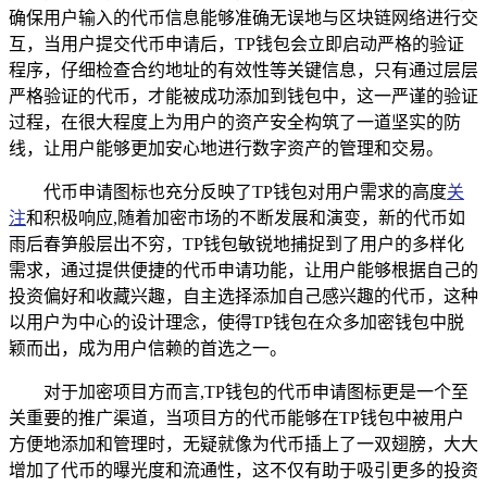
确保用户输入的代币信息能够准确无误地与区块链网络进行交
互，当用户提交代币申请后，TP钱包会立即启动严格的验证
程序，仔细检查合约地址的有效性等关键信息，只有通过层层
严格验证的代币，才能被成功添加到钱包中，这一严谨的验证
过程，在很大程度上为用户的资产安全构筑了一道坚实的防
线，让用户能够更加安心地进行数字资产的管理和交易。
代币申请图标也充分反映了TP钱包对用户需求的高度
关
注
和积极响应,随着加密市场的不断发展和演变，新的代币如
雨后春笋般层出不穷，TP钱包敏锐地捕捉到了用户的多样化
需求，通过提供便捷的代币申请功能，让用户能够根据自己的
投资偏好和收藏兴趣，自主选择添加自己感兴趣的代币，这种
以用户为中心的设计理念，使得TP钱包在众多加密钱包中脱
颖而出，成为用户信赖的首选之一。
对于加密项目方而言,TP钱包的代币申请图标更是一个至
关重要的推广渠道，当项目方的代币能够在TP钱包中被用户
方便地添加和管理时，无疑就像为代币插上了一双翅膀，大大
增加了代币的曝光度和流通性，这不仅有助于吸引更多的投资