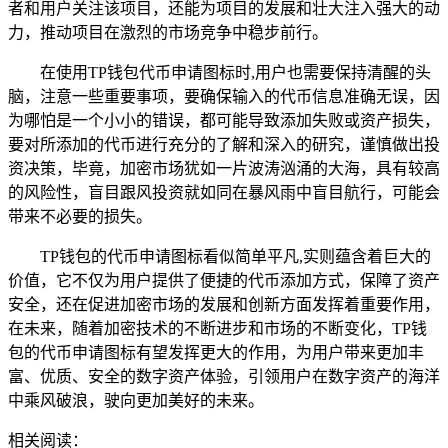
者和用户关注该项目，还能为项目的发展和壮大注入强大的动
力，推动项目在激烈的市场竞争中稳步前行。
在使用TP钱包代币申请图标时,用户也需要保持清醒的头
脑，注意一些重要事项，要确保输入的代币信息准确无误，因
为哪怕是一个小小的错误，都可能导致添加失败或资产损失，
要对所添加的代币进行充分的了解和深入的研究，谨慎做出投
资决策，毕竟，加密市场犹如一片波涛汹涌的大海，具有较高
的风险性，盲目跟风投资就如同在暴风雨中盲目航行，可能会
带来不必要的损失。
TP钱包的代币申请图标看似简单平凡,实则蕴含着巨大的
价值，它不仅为用户提供了便捷的代币添加方式，保障了资产
安全，还在促进加密市场的发展和创新方面发挥着重要作用，
在未来，随着加密技术的不断进步和市场的不断变化，TP钱
包的代币申请图标有望发挥更大的作用，为用户带来更加丰
富、优质、安全的数字资产体验，引领用户在数字资产的海洋
中乘风破浪，驶向更加美好的未来。
相关阅读：