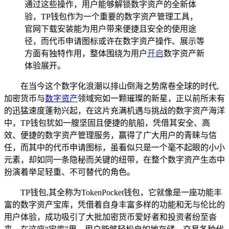
通过这些操作，用户能够解锁数字资产的全新体
验，TP钱包作为一个重要的数字资产管理工具，
官网下载安装能为用户带来便捷且安全的使用途
径，而代币申请图标或许在数字资产操作、展示等
方面有独特作用，整体围绕为用户
开启
数字资产新
体验展开。
在当今这个数字化浪潮以排山倒海之势席卷全球的时代,
加密货币与
数字资产
领域宛如一颗璀璨的新星，正以前所未有
的迅猛速度蓬勃兴起，在这片充满机遇与挑战的数字资产海洋
中，TP钱包犹如一艘坚固且便捷的航船，凭借其安全、高
效、便捷的数字资产管理服务，赢得了广大用户的青睐与信
任，而其中的代币申请图标，虽看似只是一个毫不起眼的小小
元素，却如同一条隐秘而关键的纽带，在整个数字资产生态中
扮演着举足轻重、不可替代的角色。
TP钱包,其全称为TokenPocket钱包，它就像是一座功能丰
富的数字资产宝库，凭借着自身丰富多样的功能和无与伦比的
用户体验，成功吸引了大批加密货币爱好者和投资者纷至沓