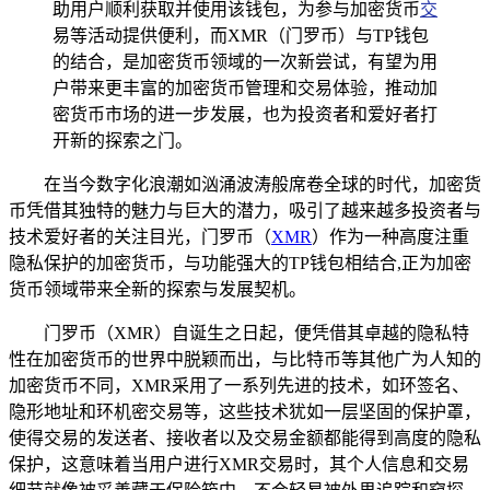
助用户顺利获取并使用该钱包，为参与加密货币
交
易等活动提供便利，而XMR（门罗币）与TP钱包
的结合，是加密货币领域的一次新尝试，有望为用
户带来更丰富的加密货币管理和交易体验，推动加
密货币市场的进一步发展，也为投资者和爱好者打
开新的探索之门。
在当今数字化浪潮如汹涌波涛般席卷全球的时代，加密货
币凭借其独特的魅力与巨大的潜力，吸引了越来越多投资者与
技术爱好者的关注目光，门罗币（
XMR
）作为一种高度注重
隐私保护的加密货币，与功能强大的TP钱包相结合,正为加密
货币领域带来全新的探索与发展契机。
门罗币（XMR）自诞生之日起，便凭借其卓越的隐私特
性在加密货币的世界中脱颖而出，与比特币等其他广为人知的
加密货币不同，XMR采用了一系列先进的技术，如环签名、
隐形地址和环机密交易等，这些技术犹如一层坚固的保护罩，
使得交易的发送者、接收者以及交易金额都能得到高度的隐私
保护，这意味着当用户进行XMR交易时，其个人信息和交易