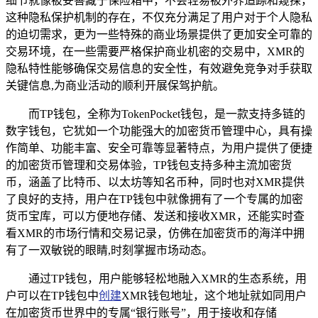
细节就像被妥善藏于保险箱中，不会轻易被外界追踪和窥探，
这种隐私保护机制的存在，不仅充分满足了用户对于个人隐私
的迫切需求，更为一些特殊的商业场景提供了更加安全可靠的
交易环境，在一些需要严格保护商业机密的交易中，XMR的
隐私特性能够确保交易信息的安全性，有效避免竞争对手获取
关键信息,为商业活动的顺利开展保驾护航。
而TP钱包，全称为TokenPocket钱包，是一款支持多链的
数字钱包，它犹如一个功能强大的加密货币管理中心，具有操
作简单、功能丰富、安全可靠等显著特点，为用户提供了便捷
的加密货币管理和交易体验，TP钱包支持多种主流加密货
币，涵盖了比特币、以太坊等知名币种，同时也对XMR提供
了良好的支持，用户在TP钱包中就像拥有了一个专属的加密
货币宝库，可以方便地存储、发送和接收XMR，还能实时查
看XMR的市场行情和交易记录，仿佛在加密货币的海洋中拥
有了一双敏锐的眼睛,时刻掌握市场动态。
通过TP钱包，用户能够轻松地融入XMR的生态系统，用
户可以在TP钱包中
创建
XMR钱包地址，这个地址就如同用户
在加密货币世界中的专属“银行账号”，用于接收和存储