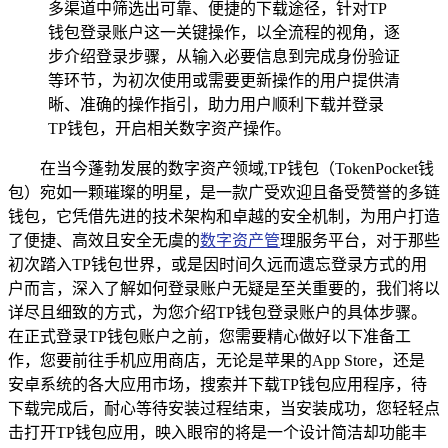
多渠道中筛选出可靠、便捷的下载途径，针对TP
钱包登录账户这一关键操作，以全流程的视角，逐
步介绍登录步骤，从输入必要信息到完成身份验证
等环节，为初次使用或需要更新操作的用户提供清
晰、准确的操作指引，助力用户顺利下载并登录
TP钱包，开启相关数字资产操作。
在当今蓬勃发展的数字资产领域,TP钱包（TokenPocket钱
包）宛如一颗璀璨的明星，是一款广受欢迎且备受赞誉的多链
钱包，它凭借先进的技术架构和卓越的安全机制，为用户打造
了便捷、高效且安全无虞的
数字资产管
理服务平台，对于那些
初次踏入TP钱包世界，或是因时间久远而遗忘登录方式的用
户而言，深入了解如何登录账户无疑是至关重要的，我们将以
详尽且细致的方式，为您介绍TP钱包登录账户的具体步骤。
在正式登录TP钱包账户之前，您需要精心做好以下准备工
作，您要前往手机应用商店，无论是苹果的App Store，还是
安卓系统的各大应用市场，搜索并下载TP钱包应用程序，待
下载完成后，耐心等待安装过程结束，当安装成功，您轻轻点
击打开TP钱包应用，映入眼帘的将是一个设计简洁却功能丰