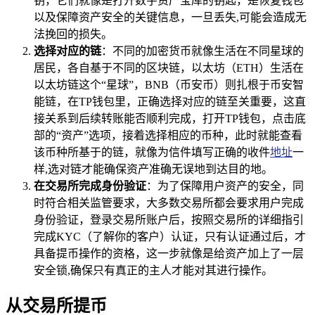
钥，它们就像是打开数字资产宝库的钥匙，是恢复钱包
以及保障资产安全的关键信息，一旦丢失,可能会造成无
法挽回的损失。
选择对应的链
：不同的加密货币就像生活在不同星球的
居民，各自基于不同的区块链，以太坊（ETH）生活在
以太坊链这个“星球”，BNB（币安币）则扎根于币安智
能链，在TP钱包里，正确选择对应的链至关重要，这直
接关系到后续转账能否顺利完成，打开TP钱包，点击底
部的“资产”选项，接着选择相应的币种，此时就能查看
该币种所基于的链，就像为信件填写正确的收件
地址
一
样,选对链才能确保资产准确无误地到达目的地。
在交易所完成身份验证
：为了保障用户资产的安全，同
时符合相关监管要求，大多数交易所都会要求用户完成
身份验证，登录交易所账户后，按照交易所的详细指引
完成KYC（了解你的客户）认证，只有认证通过后，才
具备提币操作的资格，这一步就像是给资产加上了一层
安全锁,确保只有真正的主人才能对其进行操作。
从交易所提币