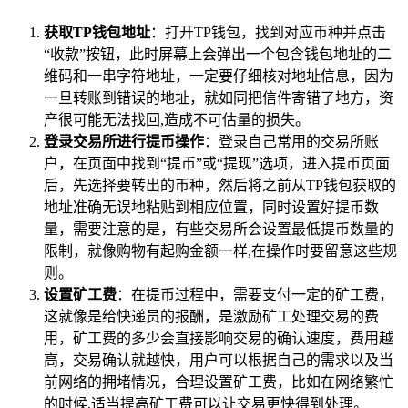
获取TP钱包地址
：打开TP钱包，找到对应币种并点击
“收款”按钮，此时屏幕上会弹出一个包含钱包地址的二
维码和一串字符地址，一定要仔细核对地址信息，因为
一旦转账到错误的地址，就如同把信件寄错了地方，资
产很可能无法找回,造成不可估量的损失。
登录交易所进行提币操作
：登录自己常用的交易所账
户，在页面中找到“提币”或“提现”选项，进入提币页面
后，先选择要转出的币种，然后将之前从TP钱包获取的
地址准确无误地粘贴到相应位置，同时设置好提币数
量，需要注意的是，有些交易所会设置最低提币数量的
限制，就像购物有起购金额一样,在操作时要留意这些规
则。
设置矿工费
：在提币过程中，需要支付一定的矿工费，
这就像是给快递员的报酬，是激励矿工处理交易的费
用，矿工费的多少会直接影响交易的确认速度，费用越
高，交易确认就越快，用户可以根据自己的需求以及当
前网络的拥堵情况，合理设置矿工费，比如在网络繁忙
的时候,适当提高矿工费可以让交易更快得到处理。