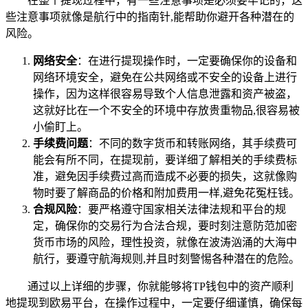
在整个提现过程中，有一些注意事项是必须要牢记的，这
些注意事项就像是航行中的指南针,能帮助你避开各种潜在的
风险。
网络安全
：在进行提现操作时，一定要确保你的设备和
网络环境安全，避免在公共网络或不安全的设备上进行
操作，因为这样很容易导致个人信息泄露和资产被盗，
这就好比在一个不安全的环境中存放贵重物品,很容易被
小偷盯上。
手续费问题
：不同的数字货币和转账网络，其手续费可
能会有所不同，在提现前，要详细了解相关的手续费标
准，避免因手续费过高而造成不必要的损失，这就像购
物时要了解商品的价格和附加费用一样,避免花冤枉钱。
合规风险
：要严格遵守国家相关法律法规和平台的规
定，确保你的交易行为合法合规，要时刻注意防范加密
货币市场的风险，理性投资，就像在波涛汹涌的大海中
航行，要遵守航海规则,并且时刻警惕各种潜在的危险。
通过以上详细的步骤，你就能够将TP钱包中的资产顺利
地提现到欧易平台，在操作过程中，一定要仔细谨慎，确保每