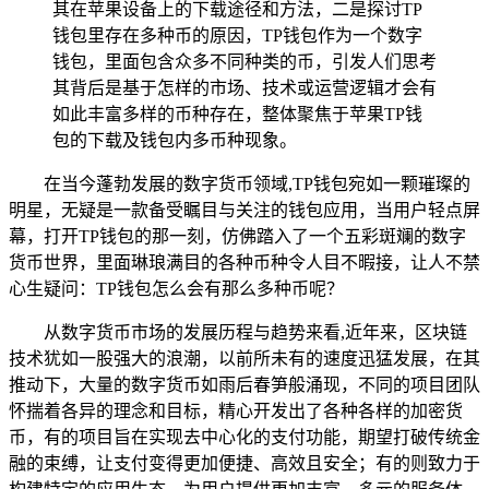
其在苹果设备上的下载途径和方法，二是探讨TP
钱包里存在多种币的原因，TP钱包作为一个数字
钱包，里面包含众多不同种类的币，引发人们思考
其背后是基于怎样的市场、技术或运营逻辑才会有
如此丰富多样的币种存在，整体聚焦于苹果TP钱
包的下载及钱包内多币种现象。
在当今蓬勃发展的数字货币领域,TP钱包宛如一颗璀璨的
明星，无疑是一款备受瞩目与关注的钱包应用，当用户轻点屏
幕，打开TP钱包的那一刻，仿佛踏入了一个五彩斑斓的数字
货币世界，里面琳琅满目的各种币种令人目不暇接，让人不禁
心生疑问：TP钱包怎么会有那么多种币呢？
从数字货币市场的发展历程与趋势来看,近年来，区块链
技术犹如一股强大的浪潮，以前所未有的速度迅猛发展，在其
推动下，大量的数字货币如雨后春笋般涌现，不同的项目团队
怀揣着各异的理念和目标，精心开发出了各种各样的加密货
币，有的项目旨在实现去中心化的支付功能，期望打破传统金
融的束缚，让支付变得更加便捷、高效且安全；有的则致力于