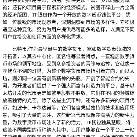
构建特定的应用生态，为用户提供更加丰富、多元的服务体
验；还有的项目勇于探索新的经济模式，试图开辟出一片全新
的经济版图，TP钱包作为一个开放的数字货币钱包平台，犹
如一位敏锐的市场观察者，深刻洞察到市场的多样性，它积极
适应这种变化，努力为用户提供尽可能多的选择，以满足不同
用户在投资和使用方面的多样化需求。
比特币,作为最早诞生的数字货币，宛如数字货币领域的
开拓者，以其去中心化、匿名性等显著特点，一直稳居数字货
币市场的领军地位，受到众多投资者的青睐与追捧，它就像一
座屹立不倒的灯塔，为整个数字货币市场指引着方向，而以太
坊，则如同一位富有创新精神的先驱，开创了智能合约的先
河，为开发者们提供了一个强大而富有创造力的平台，基于以
太坊开发的代币更是如繁星般数不胜数，它们在不同的领域绽
放着独特的光芒，除了这些主流币种，还有许多新兴的项目代
币，如波卡、卡尔达诺等，它们各自凭借独特的技术和应用场
景，吸引了大量的关注，这些新兴代币就像充满活力的新生力
量，为数字货币市场注入了新的活力，TP钱包独具慧眼，将
这些不同类型的币种纳入其中，让用户能够在一个平台上一站