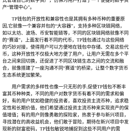
式管理自己的数字资产，仿佛为用户打造了一个便捷的数字资
产“管理中心”。
TP钱包的开放性和兼容性也是其拥有多种币种的重要原
因,它就像一个兼容并包的“大容器”，支持多种区块链网络，
如以太坊、波场、币安智能链等，不同的区块链网络就像不同
的“赛道”，上面发行着不同的代币，TP钱包通过与这些网络
的巧妙对接，使得用户可以方便地在钱包中存储、交易这些代
币，这种开放性不仅极大地方便了用户，让用户无需在多个平
台之间来回切换，还促进了不同区块链生态之间的交流和融
合，就像搭建了一座沟通不同“赛道”的桥梁，让整个数字货币
生态系统更加繁荣。
用户需求的多样性也像一只无形的手,促使TP钱包不断丰
富其币种种类，不同的用户对数字货币有着不同的需求和偏
好，有的用户犹如稳健的投资者，喜欢投资主流币种，追求稳
定性和长期价值，他们希望通过投资主流币种来实现资产的保
值增值；有的用户则像勇敢的探险家，热衷于参与新兴项目，
寻找潜在的高收益机会，他们敢于冒险，期待在新兴项目中发
现新的财富密码，TP钱包敏锐地捕捉到这些不同用户的需