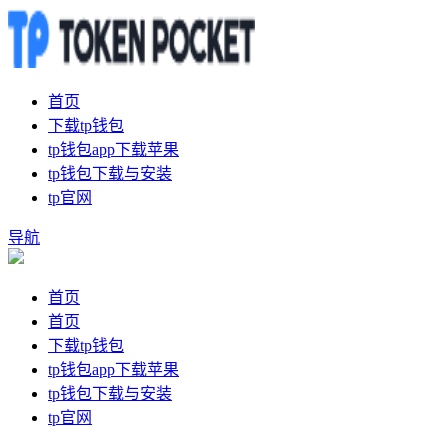
首页
下载tp钱包
tp钱包app下载苹果
tp钱包下载与安装
tp官网
导航
首页
首页
下载tp钱包
tp钱包app下载苹果
tp钱包下载与安装
tp官网