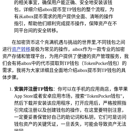
的相关事宜，确保用户能正确、安全地安装该钱
包，详细介绍aibox提币至TP钱包的整个流程，为
有从aibox提币需求的用户提供全面、清晰的操作
指引，帮助他们顺利完成提币操作，保障资产在不
同平台间的安全转移。
在加密货币这个充满机遇与挑战的世界里,不同钱包之间
进行
资产转移
是极为常见的操作，aibox作为一款专业的加密
资产存储和管理平台，为用户提供了便捷的资产管理服务，我
们会有将aibox中的代币提取到TP钱包（TokenPocket钱包）的
需求，我将为大家详细且全面地介绍aibox提币到TP钱包的具
体步骤。
安装并注册TP钱包
：你可以在手机的应用商店，像苹果
App Store或者安卓应用市场，搜索“TokenPocket钱包”，
然后下载并安装该应用程序，打开应用后，严格按照指
引完成注册以及创建钱包的操作，在这里要特别注意，
一定要妥善保管好自己的助记词和私钥，它们可是访问
钱包资产的关键凭证，一旦丢失，可能会导致资产无法