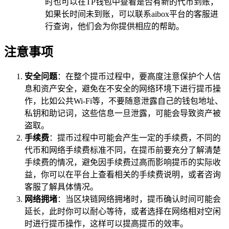
时也可以在TP钱包中查看是否有新的代币到账，
如果长时间未到账，可以联系aibox平台的客服进
行查询，他们会为你提供相应的帮助。
注意事项
安全问题
：在整个提币过程中，要高度注意保护个人信
息和资产安全，避免在不安全的网络环境下进行提币操
作，比如公共Wi-Fi等，不要随意泄露自己的钱包地址、
私钥和助记词，这些信息一旦泄露，可能会导致资产被
盗取。
手续费
：提币过程中可能会产生一定的手续费，不同的
代币和网络手续费标准不同，在提币前要充分了解清楚
手续费的情况，避免因手续费过高而影响提币的实际收
益，你可以在平台上查看相关的手续费说明，或者咨询
客服了解具体情况。
网络拥堵
：当区块链网络拥堵时，提币确认时间可能会
延长，此时你可以耐心等待，或者选择在网络相对空闲
时进行提币操作，这样可以提高提币的效率。