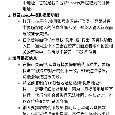
个地址，它就是我们要将aibox代币提取到的目标
地址。
登录aibox并找到提币功能
打开aibox平台,使用账号密码进行登录，登录过程
中要确保输入的信息准确无误，避免因输入错误而
导致登录失败。
在平台界面中仔细寻找“提币”或“转出”等类似功能
入口，通常这个入口会在资产页面或者账户设置相
关的菜单中，你可以多留意一下这些位置。
填写提币信息
在提币页面中,认真选择要提取的代币种类，要确
保与TP钱包中对应的代币一致，如果选择错误，
可能会导致提币失败。
将之前复制的TP钱包地址粘贴到“提币地址”一
栏，一定要仔细核对地址，因为一旦提币地址填写
错误，代币可能会丢失且无法找回，在核对时，可
以逐位检查地址是否准确。
输入要提取的代币数量,你可以手动输入具体数
量，也可以选择全部提取，不过要注意aibox平台