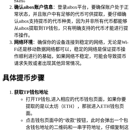
找回。
确认aibox账户信息
：登录aibox平台，要确保账户处于正
常状态，并且账户中有足够的代币可供提取，要仔细确
认aibox支持提币的代币种类，因为并非所有代币都能够
从aibox提取到TP钱包，只有明确支持的代币才能进行提
币操作。
网络环境
：确保你的设备连接到稳定的网络，无论是Wi-
Fi还是移动数据网络都可以，稳定的网络是保证提币操
作顺利进行的基础，如果网络不稳定，可能会导致提币
请求失败或者出现其他异常情况。
具体提币步骤
获取TP钱包地址
打开TP钱包,进入相应的代币钱包页面，如果你要
提取的是以太坊（ETH），那就进入ETH钱包页
面。
点击钱包页面中的“收款”按钮，此时会弹出一个包
含钱包地址的二维码和一串字符地址，仔细复制这