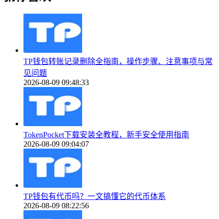
TP钱包转账记录删除全指南，操作步骤、注意事项与常
见问题
2026-08-09 09:48:33
TokenPocket下载安装全教程，新手安全使用指南
2026-08-09 09:04:07
TP钱包有代币吗？一文搞懂它的代币体系
2026-08-09 08:22:56