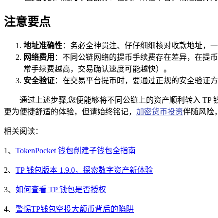
注意要点
地址准确性
：务必全神贯注、仔仔细细核对收款地址，一
网络费用
：不同公链网络的提币手续费存在差异，在提币
常手续费越高，交易确认速度可能越快）。
安全验证
：在交易平台提币时，要通过正规的安全验证方
通过上述步骤,您便能够将不同公链上的资产顺利转入 TP
更为便捷舒适的体验，但请始终铭记，
加密货币投资
伴随风险
相关阅读：
1、
TokenPocket 钱包创建子钱包全指南
2、
TP 钱包版本 1.9.0，探索数字资产新体验
3、
如何查看 TP 钱包是否授权
4、
警惕TP钱包空投大额币背后的陷阱