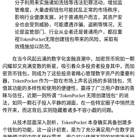
分子利用来实施诸如洗钱等违法犯罪活动，增加监
管难度，大量虚假钱包可能扰乱正常的市场秩序，
影响行业健康发展，对于普通用户而言，其资产安
全也会受到威胁，可能遭遇诈骗、盗刷等情况，无
论是监管部门、行业从业者还是普通用户，都应重
视TokenPocket无限创建钱包带来的风险，采取有
效措施加以防范。
在当今风起云涌的数字化金融浪潮中，加密货币宛如一颗
闪耀却又充满变数的新星，吸引着众多投资者投身其中，而加
密货币钱包，则成为了这些投资者精心管理数字资产的重要利
器，TokenPocket 作为一款在市场上声名远扬的多链钱包，凭
借其功能的多样性和使用的便捷性，赢得了广泛用户群体的青
睐与信任，近期一则所谓 “TokenPocket 无限创建钱包” 的说
法，如同一颗石子投入平静的湖面，在一些特定圈子中悄然流
传开来，而这背后,实则隐藏着诸多不容小觑的问题。
从技术层面深入剖析，TokenPocket 本身确实具备创建多
个钱包的功能，这一设计初衷，是为了充分满足用户在数字资