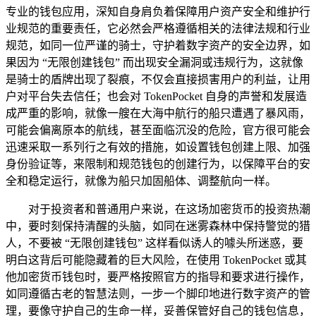
专业的钱包应用，深知自身肩负着保障用户资产安全和维护行
业规范的重要责任，它必然会严格遵循相关的法律法规和行业
规范，如同一位严谨的骑士，守护着数字资产的安全边界，如
果因为 “无限创建钱包” 而出现安全漏洞或违规行为，这就像
是骑士的盾牌出现了裂痕，不仅会直接损害用户的利益，让用
户对平台失去信任；也会对 TokenPocket 自身的声誉和发展造
成严重的影响，就像一艘在大海中航行的船只遭遇了暴风雨，
可能会偏离原本的航线，甚至面临沉没的危险，官方很可能会
迅速采取一系列行之有效的措施，如设置钱包创建上限、加强
身份验证等，来限制和规范钱包的创建行为，以保障平台的安
全和稳定运行，就像为船只加固船体、调整航向一样。
对于投资者和普通用户来说，在这场加密货币的投资热潮
中，要时刻保持清醒的头脑，如同在迷雾森林中保持警觉的猎
人，不要被 “无限创建钱包” 这样看似诱人的噱头所迷惑，要
明白这背后可能隐藏着的巨大风险，在使用 TokenPocket 或其
他加密货币钱包时，要严格按照官方的指导和要求进行操作，
如同遵循古老的智慧法则，一步一个脚印地进行数字资产的管
理，要像守护自己的生命一样，妥善保管好自己的钱包信息，