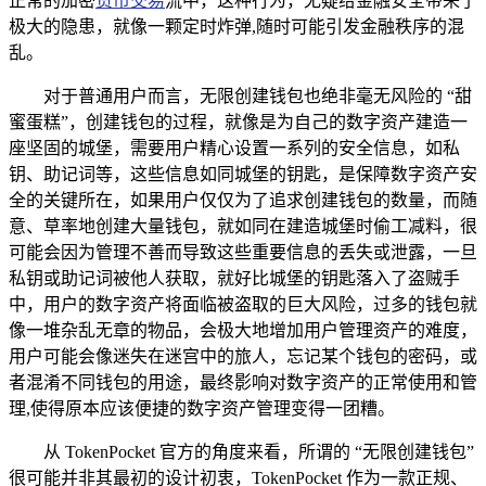
正常的加密
货币交易
流中，这种行为，无疑给金融安全带来了
极大的隐患，就像一颗定时炸弹,随时可能引发金融秩序的混
乱。
对于普通用户而言，无限创建钱包也绝非毫无风险的 “甜
蜜蛋糕”，创建钱包的过程，就像是为自己的数字资产建造一
座坚固的城堡，需要用户精心设置一系列的安全信息，如私
钥、助记词等，这些信息如同城堡的钥匙，是保障数字资产安
全的关键所在，如果用户仅仅为了追求创建钱包的数量，而随
意、草率地创建大量钱包，就如同在建造城堡时偷工减料，很
可能会因为管理不善而导致这些重要信息的丢失或泄露，一旦
私钥或助记词被他人获取，就好比城堡的钥匙落入了盗贼手
中，用户的数字资产将面临被盗取的巨大风险，过多的钱包就
像一堆杂乱无章的物品，会极大地增加用户管理资产的难度，
用户可能会像迷失在迷宫中的旅人，忘记某个钱包的密码，或
者混淆不同钱包的用途，最终影响对数字资产的正常使用和管
理,使得原本应该便捷的数字资产管理变得一团糟。
从 TokenPocket 官方的角度来看，所谓的 “无限创建钱包”
很可能并非其最初的设计初衷，TokenPocket 作为一款正规、