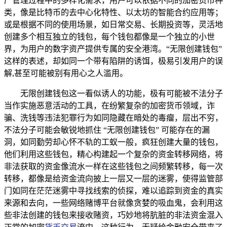
产管理过程中的多样化需求，用户可以依据不同的加密货币种
类，像是比特币的去中心化特性、以太坊的智能合约应用等；
或是根据不同的使用场景，如日常交易、长期投资等，灵活地
创建多个相互独立的钱包，每个钱包都像是一个独立的小世
界，为用户的数字资产提供专属的安全港湾。“无限创建钱包”
这样的表述，却如同一个带有陷阱的诱饵，极易引发用户的误
解,甚至可能被别有用心之人滥用。
无限创建钱包这一看似诱人的功能，极有可能被不法分子
当作实施恶意活动的工具，在纷繁复杂的加密货币领域，诈
骗、洗钱等违法犯罪行为如同隐藏在暗处的毒瘤，层出不穷，
不法分子可能会敏锐地抓住 “无限创建钱包” 可能存在的漏
洞，如同勤劳却心怀不轨的工蚁一般，疯狂创建大量的钱包，
他们利用这些钱包，精心构建起一个复杂的资金转移网络，将
非法获取的资金像流水一样在这些钱包之间频繁转移，每一次
转移，都像是给资金流向披上一层又一层的迷雾，使得监管部
门如同在茫茫迷雾中寻找线索的侦探，难以追踪到资金的真实
来源和去向，一些网络赌博平台就像贪婪的吸血鬼，会利用这
些非法创建的钱包来接收赌资，巧妙地将肮脏的非法资金混入