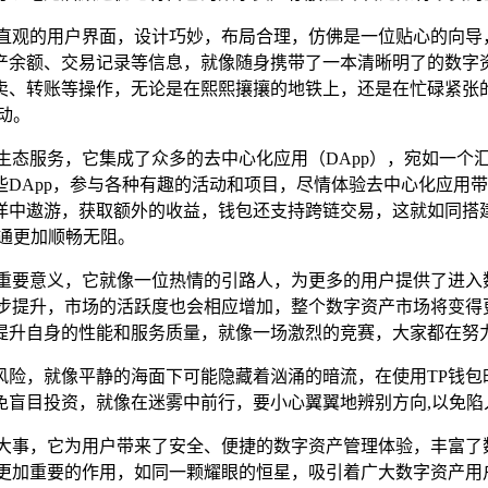
洁直观的用户界面，设计巧妙，布局合理，仿佛是一位贴心的向导
产余额、交易记录等信息，就像随身携带了一本清晰明了的数字资
卖、转账等操作，无论是在熙熙攘攘的地铁上，还是在忙碌紧张
动。
生态服务，它集成了众多的去中心化应用（DApp），宛如一个
DApp，参与各种有趣的活动和项目，尽情体验去中心化应用带
海洋中遨游，获取额外的收益，钱包还支持跨链交易，这就如同
通更加顺畅无阻。
的重要意义，它就像一位热情的引路人，为更多的用户提供了进入
步提升，市场的活跃度也会相应增加，整个数字资产市场将变得
提升自身的性能和服务质量，就像一场激烈的竞赛，大家都在努力
风险，就像平静的海面下可能隐藏着汹涌的暗流，在使用TP钱包
免盲目投资，就像在迷雾中前行，要小心翼翼地辨别方向,以免陷
的大事，它为用户带来了安全、便捷的数字资产管理体验，丰富了
更加重要的作用，如同一颗耀眼的恒星，吸引着广大数字资产用