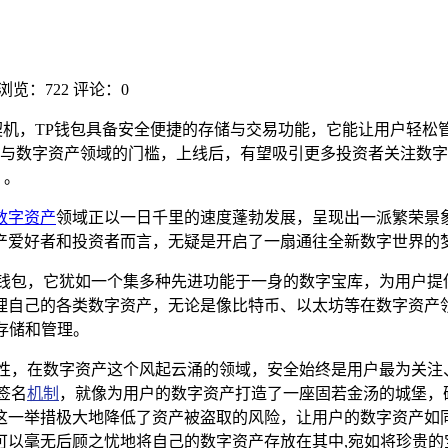
浏览：722
评论：0
契机，TP钱包具备安全便捷的存储与交易功能，它能让用户轻松
与数字资产领域的门槛，上线后，有望吸引更多投资者关注数字
 。
数字资产
领域正以一日千里的速度蓬勃发展，呈现出一派繁荣景象，而
产爱好者和投资者而言，无疑是开启了一扇通往全新数字世界的梦
化钱包，它犹如一个集多种先进功能于一身的数字宝库，为用户提
理自己的各类数字资产，无论是像比特币、以太坊等在数字资产
存储和管理。
全性，在数字资产这个风起云涌的领域，安全始终是用户最为关注
签名
机制
，就像为用户的数字资产打造了一座固若金汤的城堡，
这一举措极大地降低了资产被盗取的风险，让用户的数字资产如
可以毫无后顾之忧地将自己的数字资产存放在其中,宛如将珍贵的