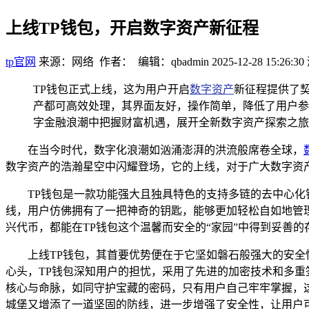
上线TP钱包，开启数字资产新征程
tp官网
来源：网络 作者： 编辑：qbadmin
2025-12-28 15:26:30
TP钱包正式上线，这为用户开启
数字资产
新征程提供了
产都可高效处理，其界面友好，操作简单，降低了用户参
字金融浪潮中把握财富机遇，展开全新数字资产探索之旅
在当今时代，数字化浪潮如汹涌澎湃的洪流般席卷全球，
数字资产的浩瀚星空中闪耀登场，它的上线，对于广大数字资
TP钱包是一款功能强大且独具特色的支持多链的去中心
线，用户仿佛拥有了一把神奇的钥匙，能够更加轻松自如地管
兴代币，都能在TP钱包这个温馨而安全的“家园”中得到妥善的
上线TP钱包，其首要优势便在于它坚如磐石般强大的安
心头，TP钱包深知用户的担忧，采用了先进的加密技术和多重
核心与命脉，如同守护宝藏的密码，只有用户自己牢牢掌握，
城堡又增添了一道坚固的防线，进一步增强了安全性，让用户