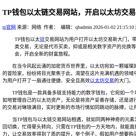
TP钱包以太链交易网站，开启以太坊交
tp官网
来源：网络 作者： 编辑：qbadmin
2026-01-02 21:15:10
TP钱包以太
链
交易网站为用户打开以太坊交易新大门，带
类交易，无论是代币买卖，抑或是相关数字资产的兑换等
会，开启全新的财富旅程。
在当今风起云涌的加密货币世界里，以太坊宛如一颗璀璨
的冒险家，纷纷将目光聚焦于此，渴望在这片充满机遇的领域
为用户打开了一扇通往便捷、安全且高效
以太坊交易
的大门。
TP钱包是一款具备多链支持能力的数字钱包，它宛如一个
如地管理自己的以太坊资产，无论是将资产妥善存储，还是进
的交易对琳琅满目，实时更新的市场行情如同跳动的脉搏，让
当TP钱包与以太链交易网站相遇，就如同两种神奇的元
回切换，忙得晕头转向，只需在TP钱包的一方天地内，就能
力，让交易效率得到了质的提升，举个例子，假如用户想要购