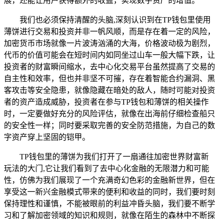
展，还能让用户获得额外的收益，实现数字资产的增值。
我们也必须保持清醒的头脑,深刻认识到在TP钱包里使用
薄饼进行交易和投资并非一帆风顺，而是存在着一定的风险，
加密货币市场就像一片波涛汹涌的大海，价格波动极为剧烈，
代币的价值可能会在短时间内如同坐过山车一般大幅下跌，让
投资者的财富瞬间缩水，去中心化交易平台虽然提高了交易的
自主性和效率，但也并非坚不可摧，存在着智能合约漏洞、黑
客攻击等安全隐患，就像隐藏在暗处的敌人，随时可能对投资
者的资产造成威胁，投资者在参与TP钱包和薄饼的相关操作
时，一定要做好充分的风险评估，就像在出海前仔细检查船只
的安全性一样；同时要采取完善的安全防范措施，为自己的数
字资产穿上坚固的铠甲。
TP钱包里的薄饼为我们打开了一扇通往加密世界财富新
玩法的大门,它让我们看到了去中心化金融的无限潜力和可能
性，仿佛为我们展现了一个充满奇幻色彩的金融新世界，但在
享受这一新兴金融模式带来的便利和收益的同时，我们要时刻
保持理性和谨慎，不能被眼前的利益冲昏头脑，我们要不断学
习和了解加密领域的知识和规则，就像在陌生的森林中不断探