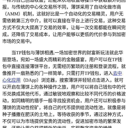
一样为自己创造收益；还能从农场收益等操作中获取额外的回
报，与传统的中心化交易所不同，薄饼采用了自动化做市商
（AMM）机制，这就好比是一个自动化的交易精灵，用户无
需依赖第三方中介，就可以直接在平台上进行交易，这种交易
方式不仅大大提高了交易的效率，让每一次交易都能在瞬间完
成，还降低了交易成本，让用户能够以更低的代价参与到加密
市场的交易中。
当TP钱包与薄饼相遇,一场加密世界的财富新玩法就此华
丽登场，宛如一场盛大而精彩的金融盛宴，用户可以在TP钱
包中直接连接薄饼平台，无需经历繁琐的注册和登录流程，就
像推开一扇熟悉的门一样简单，只需打开TP钱包，进入
去中
心化应用
（DApp）浏览器，搜索薄饼并轻轻点击进入，就可
以开启在薄饼上的各种操作之旅，用户可以将自己钱包中的代
币兑换成其他代币，通过敏锐地观察和比较不同代币的价格波
动，如同精明的猎手一般寻找投资机会，用户还可以积极参与
薄饼的流动性挖矿，将自己的代币提供给流动性池，就像是将
种子播撒在肥沃的土地上，等待收获的季节，通过这种方式，
不仅可以为市场提供宝贵的流动性，促进加密市场的繁荣发