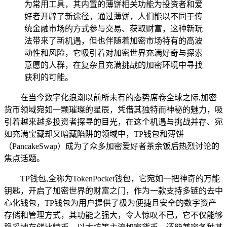
为常用工具，其内置的薄饼相关功能为投资者和爱
好者开辟了新途径，通过薄饼，人们能以不同于传
统金融市场的方式参与交易、获取财富，这种新玩
法带来了新机遇，但也伴随着加密市场特有的高波
动性和风险，它吸引着对加密世界充满好奇与探索
意愿的人群，在复杂且充满挑战的加密环境中寻找
获利的可能。
在当今数字化浪潮以前所未有的态势席卷全球之际,加密
货币领域宛如一颗璀璨的星辰，凭借其独特而神秘的魅力，吸
引着越来越多投资者探寻的目光，在这个机遇与挑战并存、宛
如充满宝藏却又暗藏陷阱的领域中，TP钱包和薄饼
（PancakeSwap）成为了众多加密爱好者茶余饭后热烈讨论的
焦点话题。
TP钱包,全称为TokenPocket钱包，它宛如一把神奇的万能
钥匙，开启了加密世界的财富之门，作为一款支持多链的去中
心化钱包，TP钱包为用户提供了极为便捷且安全的数字资产
存储和管理方式，其功能之强大，令人惊叹不已，它不仅能够