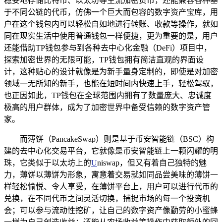
稳妥地存储比特币、以太坊等主流加密货币，还能兼容各种基
于不同公链的代币，仿佛一个巨大而包容的数字资产宝库，用
户在这个钱包内可以轻松自如地进行转账、收款等操作，就如
同在现实生活中使用普通钱包一样便捷，更为重要的是，用户
还能借助TP钱包参与到各种去中心化金融（DeFi）项目中，
探索加密世界的无限可能，TP钱包拥有简洁直观的界面设
计，这种贴心的设计就像是为新手量身定制的，即使是对加密
领域一无所知的新手，也能在短时间内快速上手，轻松驾驭，
也正因如此，TP钱包在全球范围内拥有了数量庞大、忠诚度
极高的用户群体，成为了加密世界中备受信赖的数字资产管
家。
而薄饼（PancakeSwap）则是基于币安智能链（BSC）构
建的去中心化交易平台，它就像是币安智能链上一颗闪耀的明
珠，它类似于以太坊上的
U
niswap，但又有着自己独特的魅
力，薄饼以薄饼为形象，寓意着交易就如同品尝美味的薄饼一
样轻松愉悦、令人享受，在薄饼平台上，用户可以进行代币的
兑换，在不同代币之间灵活切换，捕捉市场的每一个投资机
会；可以参与流动性挖矿，让自己的数字资产像勤劳的小蜜蜂