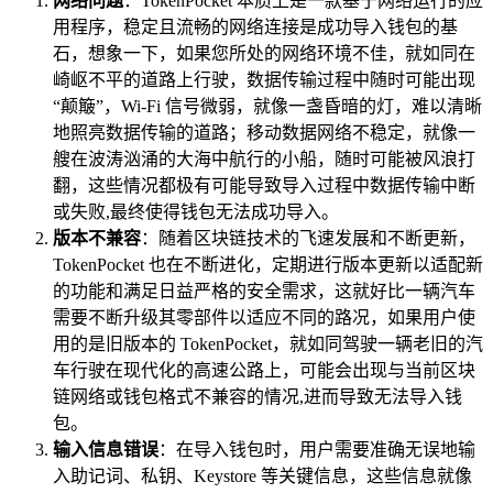
网络问题
：TokenPocket 本质上是一款基于网络运行的应
用程序，稳定且流畅的网络连接是成功导入钱包的基
石，想象一下，如果您所处的网络环境不佳，就如同在
崎岖不平的道路上行驶，数据传输过程中随时可能出现
“颠簸”，Wi-Fi 信号微弱，就像一盏昏暗的灯，难以清晰
地照亮数据传输的道路；移动数据网络不稳定，就像一
艘在波涛汹涌的大海中航行的小船，随时可能被风浪打
翻，这些情况都极有可能导致导入过程中数据传输中断
或失败,最终使得钱包无法成功导入。
版本不兼容
：随着区块链技术的飞速发展和不断更新，
TokenPocket 也在不断进化，定期进行版本更新以适配新
的功能和满足日益严格的安全需求，这就好比一辆汽车
需要不断升级其零部件以适应不同的路况，如果用户使
用的是旧版本的 TokenPocket，就如同驾驶一辆老旧的汽
车行驶在现代化的高速公路上，可能会出现与当前区块
链网络或钱包格式不兼容的情况,进而导致无法导入钱
包。
输入信息错误
：在导入钱包时，用户需要准确无误地输
入助记词、私钥、Keystore 等关键信息，这些信息就像