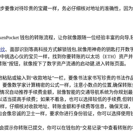
步要像对待珍贵的宝藏一样，务必仔细核对地址的准确性，因为
enPocket 钱包的转账流程，让你就像跟随一位经验丰富的向导
指纹
、面部识别等高科技方式解锁钱包,就像用神奇的钥匙打开数
中挑选心仪的宝贝一样，找到你要转账的以太坊（ETH）资产
转账”按钮，就像按下了数字资产流通的启动键,进入转账页面。
粘贴或输入到“收款地址”一栏，要像书法家书写珍贵的书法作
，要像数学家计算精密的公式一样，注意小数点的位置,确保转账
前网络拥堵情况自动推荐手续费金额，就像智能的交通导航系统为你
以适当提高手续费；如果不着急，也可以选择较低的手续费,但转
样，仔细核对收款地址、转账金额和手续费等信息，确保无误，确
ket 钱包会像忠诚的卫士一样，要求你进行身份验证，你可以选择
统会提示你转账已提交，你可以在钱包的“交易记录”中查看转账