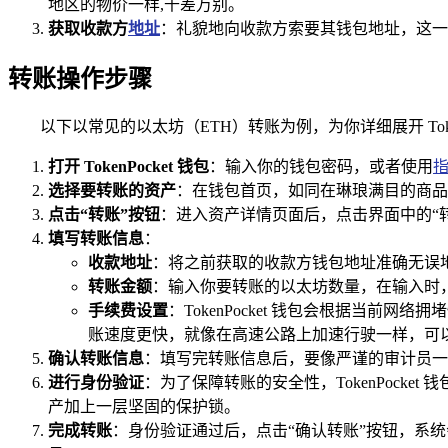
地区的物价一样,千差万别。
获取收款方
地址
：礼貌地向收款方索要其钱包地址，这一
转账操作步骤
以下以常见的以太坊（ETH）转账为例，为你详细展开 Tok
打开 TokenPocket 钱包
：输入你的钱包密码，或者使用
选择要转账的资产
：在钱包首页，如同在琳琅满目的商品
点击“转账”按钮
：进入资产详情页面后，点击界面中的“
填写转账信息
：
收款地址
：将之前获取的收款方钱包地址准确无误地
转账金额
：输入你要转账的以太坊数量，在输入时
手续费设置
：TokenPocket 钱包会根据当
账速度更快，就像在高速公路上加速行驶一样，可
确认转账信息
：填写完转账信息后，要像严谨的审计员一
进行身份验证
：为了保障转账的安全性，TokenPoc
产加上一层坚固的保护锁。
完成转账
：身份验证通过后，点击“确认转账”按钮，系