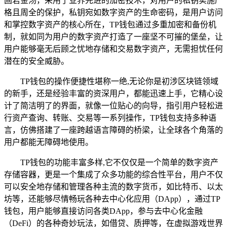
固若金汤，采用了业界先进的加密技术，对用户的私钥实施严
格且周全的保护，私钥宛如数字资产的生命密码，是用户访问
和掌控数字资产的核心所在，TP钱包通过多重加密和备份机
制，就如同为用户的数字资产打造了一座坚不可摧的堡垒，让
用户能够毫无后顾之忧地存储和交易数字资产，无需担忧任何
潜在的安全威胁。
TP钱包的操作便捷性堪称一绝,无论你是初涉区块链领域
的新手，还是经验丰富的资深用户，都能迅速上手，它精心设
计了简洁明了的界面，就像一位贴心的向导，指引用户轻松进
行资产查询、转账、交易等一系列操作，TP钱包支持多种语
言，仿佛搭建了一座跨越语言障碍的桥梁，让全球各个角落的
用户都能无障碍地使用。
TP钱包的功能丰富多样,它不仅仅是一个简单的数字资产
存储容器，更是一个集成了众多功能的综合性平台，用户不仅
可以安全地存储和管理各种主流的数字货币，如比特币、以太
坊等，还能够尽情畅玩各种去中心化应用（DApp），通过TP
钱包，用户能够直接访问各类DApp，参与去中心化金融
（DeFi）的各种奇妙玩法，如借贷、质押等，在虚拟游戏世界