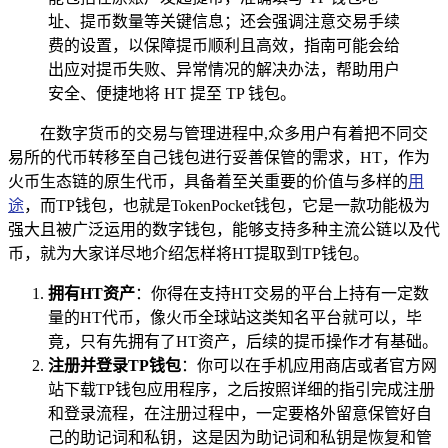
址、提币数量等关键信息；还会强调注意交易手续
费的设置，以保障提币顺利且高效，指南可能会给
出应对提币失败、异常情况的解决办法，帮助用户
安全、便捷地将 HT 提至 TP 钱包。
在数字货币的交易与管理进程中,众多用户有着把不同交
易所的代币转移至自己钱包进行妥善保管的需求，HT，作为
火币生态链的原生代币，具备着至关重要的价值与多样的
用
途
，而TP钱包，也就是TokenPocket钱包，它是一款功能极为
强大且被广泛运用的数字钱包，能够支持多种主流公链以及代
币，就为大家详尽地介绍怎样将HT提取到TP钱包。
拥有HT资产
：你得在支持HT交易的平台上持有一定数
量的HT代币，像火币全球站这类知名平台就可以，毕
竟，只有先拥有了HT资产，后续的提币操作才有基础。
注册并登录TP钱包
：你可以在手机应用商店或者官方网
站下载TP钱包应用程序，之后按照详细的指引完成注册
和登录流程，在注册过程中，一定要格外留意保管好自
己的助记词和私钥，这是因为助记词和私钥是恢复和管