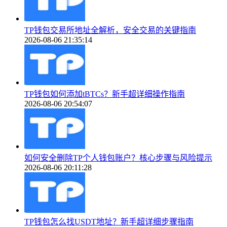
TP钱包交易所地址全解析，安全交易的关键指南
2026-08-06 21:35:14
TP钱包如何添加tBTCs？新手超详细操作指南
2026-08-06 20:54:07
如何安全删除TP个人钱包账户？核心步骤与风险提示
2026-08-06 20:11:28
TP钱包怎么找USDT地址？新手超详细步骤指南