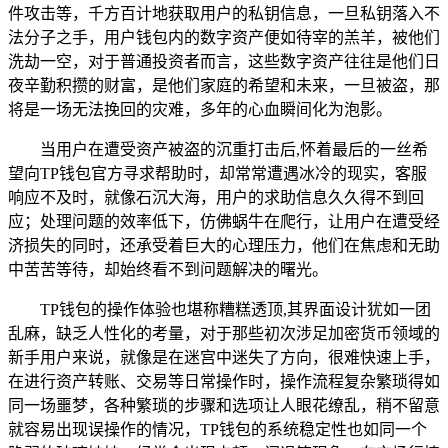
件攻击等，千方百计地获取用户的私钥信息，一旦私钥落入不
法分子之手，用户钱包内的数字资产便如待宰的羔羊，被他们
洗劫一空，对于普通投资者而言，这些数字资产往往是他们日
夜辛勤积攒的财富，是他们家庭的希望和未来，一旦被盗，那
将是一场无法挽回的灾难，多年的心血瞬间化为泡影。
当用户在遭受资产被盗的沉重打击后,怀着最后的一丝希
望向TP钱包官方寻求帮助时，却常常遭遇冰冷的现实，客服
响应不及时，就像石沉大海，用户的求助信息久久得不到回
应；处理问题的效率低下，仿佛蜗牛在爬行，让用户在遭受经
济损失的同时，还承受着巨大的心理压力，他们在焦虑和无助
中苦苦等待，却始终看不到问题解决的曙光。
TP钱包的操作体验也堪称糟糕透顶,其界面设计犹如一团
乱麻，缺乏人性化的考量，对于那些初次涉足加密货币领域的
新手用户来说，就像是在迷宫中迷失了方向，很难快速上手，
在进行资产转账、交易等日常操作时，操作流程复杂繁琐得如
同一场噩梦，各种繁琐的步骤和选项让人眼花缭乱，稍不留意
就容易出现误操作的情况，TP钱包的系统稳定性也如同一个