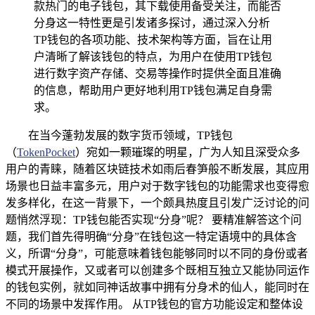
款热门的电子钱包，其下载使用备受关注，而能否
分身这一特性更是引发诸多探讨，通过深入分析
TP钱包的各项功能、技术架构等方面，旨在让用
户清晰了解该钱包的特点，为用户在使用TP钱包
进行数字资产存储、交易等操作时提供全面且准确
的信息，帮助用户更好地利用TP钱包满足自身需
求。
在当今蓬勃发展的数字货币领域，TP钱包
（
TokenPocket
）宛如一颗璀璨的明星，广为人知且深受众多
用户的青睐，随着区块链技术如雨后春笋般不断发展，其应用
场景也日益丰富多元，用户对于数字钱包的功能需求也变得愈
发多样化，在这一背景下，一个颇具热度且引发广泛讨论的问
题悄然浮现：TP钱包能否实现“分身”呢？ 要精准解答这个问
题，我们首先得明确“分身”在钱包这一特定语境中的具体含
义，所谓“分身”，可能意味着钱包能够同时以不同的身份或者
模式开展操作，又或者可以创建多个既相互独立又能协同运作
的钱包实例，就如同神话故事中拥有分身术的仙人，能同时在
不同的场景中发挥作用。 从TP钱包的官方功能设定和整体设