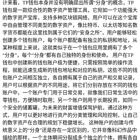
计来看，TP钱包本身并没有明确提出所谓“分身”的概念，TP
钱包是一款综合性的数字资产管理工具，它宛如一个功能强大
的数字资产宝库，支持多种区块链网络，用户可以在这个宝库
中自由管理不同类型的数字资产，像比特币、以太坊等知名数
字货币都能在这里找到属于它们的“安身之所”，用户能够轻松
创建多个钱包账户，每个账户都配备有独立的私钥和地址，从
某种程度上来说，这就类似于在一个钱包应用里拥有了多个
“分身”，每个“分身”都有自己独特的身份和使命。 用户在TP
钱包中创建新的钱包账户极为便捷，只需按照简单的操作流
程，就能迅速生成新的钱包地址和对应的私钥，这些不同的钱
包账户之间相互独立，各自拥有属于自己的资产和交易记录，
用户可以根据资产的不同用途，将它们分别存放在不同的钱包
账户中，一个账户专门用于日常交易，就像我们日常生活中的
零钱包，方便随时取用；另一个账户则用于长期投资，如同一
个安全的储蓄罐，为未来的财富增值保驾护航，通过这种方
式，用户可以更好地进行资产的分类管理和风险控制，让自己
的数字资产在合理的规划下稳健增长。 这种账户的创建与传
统意义上的“分身”还是存在一定区别的，它并非像科幻作品中
描绘的那样，一个主体瞬间分裂成多个独立的个体，拥有各自