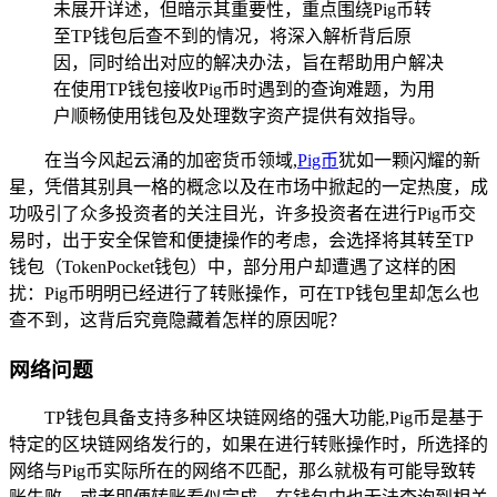
未展开详述，但暗示其重要性，重点围绕Pig币转
至TP钱包后查不到的情况，将深入解析背后原
因，同时给出对应的解决办法，旨在帮助用户解决
在使用TP钱包接收Pig币时遇到的查询难题，为用
户顺畅使用钱包及处理数字资产提供有效指导。
在当今风起云涌的加密货币领域,
Pig币
犹如一颗闪耀的新
星，凭借其别具一格的概念以及在市场中掀起的一定热度，成
功吸引了众多投资者的关注目光，许多投资者在进行Pig币交
易时，出于安全保管和便捷操作的考虑，会选择将其转至TP
钱包（TokenPocket钱包）中，部分用户却遭遇了这样的困
扰：Pig币明明已经进行了转账操作，可在TP钱包里却怎么也
查不到，这背后究竟隐藏着怎样的原因呢？
网络问题
TP钱包具备支持多种区块链网络的强大功能,Pig币是基于
特定的区块链网络发行的，如果在进行转账操作时，所选择的
网络与Pig币实际所在的网络不匹配，那么就极有可能导致转