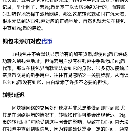
账失败，或者即便转账看似完成，在钱包中也无法查询到相关
记录，举个例子，若Pig币是基于以太坊网络发行的，而转账
时却错误地选择了波场网络，那么这笔转账就如同石沉大海，
根本无法到达TP钱包对应的正确地址，自然也就无法在钱包
中查到Pig币的踪迹。
钱包未添加对应
代币
TP钱包并不会默认显示所有的加密货币,即便Pig币已经成
功转入到钱包地址，但倘若用户没有在钱包中手动添加Pig币
代币，那么在钱包界面就无法看到它的身影，很多初次接触加
密货币交易的新手用户，往往容易忽略这一关键步骤，从而误
以为Pig币没有到账，白白增添了许多不必要的担忧。
转账延迟
区块链网络的交易处理速度并非总是能做到即时到账,尤
其是在网络拥堵的情况下，转账操作很可能会出现延迟，Pig
币的转账同样可能受到这种因素的影响，导致在短时间内无法
在钱包中查到到账信息，因为转账确认需要一定的时间，通常