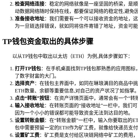
检查网络连接
：稳定的网络就像是一座坚固的桥梁，是顺
动数据网络随时保持在线，都要保证网络的稳定性,避免
准备接收地址
：我们需要有一个可以接收资金的地址，这
为一旦链选择错误，就如同将信件寄错了地址，资金可能
TP钱包资金取出的具体步骤
以从TP钱包中取出以太坊（ETH）为例,具体步骤如下：
打开TP钱包
：在手机桌面找到TP钱包那熟悉的应用图标
了数字财富的大门。
选择资产
：在钱包主界面中，如同在琳琅满目的商品中挑
ETH数量、余额等重要信息,对自己的资产状况了如指掌
点击“转账”按钮
：在资产详情页面中，通常会有一个“转
输入接收地址
：在转账页面的“接收地址”一栏中，我们
因为一个小小的错误都可能导致资金无法到达目的地。
设置转账金额
：在“转账金额”一栏中，输入你要取出的
包中需要预留一定的ETH作为矿工费，就像给快递员支付
设置矿工费
：矿工费是支付给区块链网络中矿工的费用，他