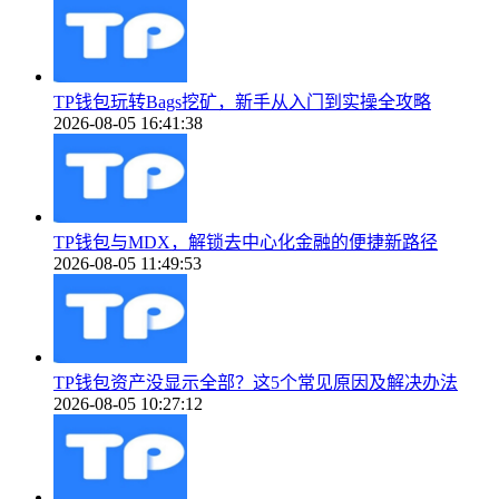
TP钱包玩转Bags挖矿，新手从入门到实操全攻略
2026-08-05 16:41:38
TP钱包与MDX，解锁去中心化金融的便捷新路径
2026-08-05 11:49:53
TP钱包资产没显示全部？这5个常见原因及解决办法
2026-08-05 10:27:12