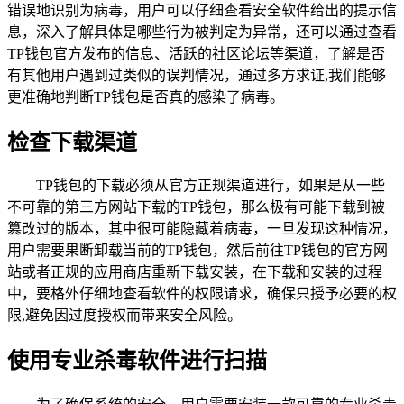
错误地识别为病毒，用户可以仔细查看安全软件给出的提示信
息，深入了解具体是哪些行为被判定为异常，还可以通过查看
TP钱包官方发布的信息、活跃的社区论坛等渠道，了解是否
有其他用户遇到过类似的误判情况，通过多方求证,我们能够
更准确地判断TP钱包是否真的感染了病毒。
检查下载渠道
TP钱包的下载必须从官方正规渠道进行，如果是从一些
不可靠的第三方网站下载的TP钱包，那么极有可能下载到被
篡改过的版本，其中很可能隐藏着病毒，一旦发现这种情况，
用户需要果断卸载当前的TP钱包，然后前往TP钱包的官方网
站或者正规的应用商店重新下载安装，在下载和安装的过程
中，要格外仔细地查看软件的权限请求，确保只授予必要的权
限,避免因过度授权而带来安全风险。
使用专业杀毒软件进行扫描