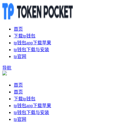
首页
下载tp钱包
tp钱包app下载苹果
tp钱包下载与安装
tp官网
导航
首页
首页
下载tp钱包
tp钱包app下载苹果
tp钱包下载与安装
tp官网