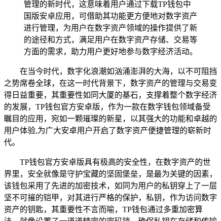
管理的新时代，这意味着用户通过下载TP钱包中
国版安卓应用，可借助其功能更方便地对数字资产
进行管理，为用户在数字资产领域的操作提供了新
的途径和方式，满足用户在数字资产存储、交易等
方面的需求，助力用户更好地参与数字经济活动。
在当今时代，数字化浪潮如汹涌澎湃的大海，以不可阻挡
之势席卷全球，在这一时代背景下，数字资产的管理与交易变
得日益重要，其重要性如同大厦的基石，支撑着整个数字经济
的发展，TP钱包官方安卓版，作为一款在数字钱包领域备受
瞩目的应用，宛如一颗璀璨的新星，以其强大的功能和卓越的
用户体验,为广大安卓用户开启了数字资产便捷管理的崭新时
代。
TP钱包官方安卓版具有极高的安全性，在数字资产的世
界里，安全就像是守护宝藏的坚固堡垒，是最为关键的因素，
该钱包采用了先进的加密技术，如同为用户的私钥穿上了一层
坚不可摧的铠甲，对其进行严格的保护，私钥，作为访问数字
资产的钥匙，其重要性不言而喻，TP钱包通过多重加密算