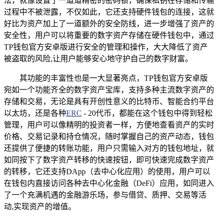
法，就像设置了一道道精密的密码锁，确保私钥在存储和传输
过程中不被泄露，不仅如此，它还支持硬件钱包的连接，这就
好比为资产加上了一道额外的安全防线，进一步增强了资产的
安全性，用户可以将重要的数字资产存储在硬件钱包中，通过
TP钱包官方安卓版进行安全的管理和操作，大大降低了资产
被盗取的风险,让用户能够安心地守护自己的数字财富。
其功能的丰富性也是一大显著亮点，TP钱包官方安卓版
宛如一个功能齐全的数字资产宝库，支持多种主流数字资产的
存储和交易，无论是具有开创性意义的比特币、智能合约平台
以太坊，还是各种
ERC
- 20代币，都能在这个钱包中得到轻松
管理，用户可以像精明的投资者一样，方便地查看资产的实时
价格、交易记录和持仓情况，随时掌握自己的资产动态，钱包
还提供了便捷的转账功能，用户只需输入对方的钱包地址，就
如同按下了数字资产转移的快速按钮，即可快速完成数字资产
的转移，它还支持DApp（去中心化应用）的使用，用户可以
在钱包内直接访问各种去中心化金融（DeFi）应用，如同进入
了一个充满机遇的金融游乐场，参与借贷、质押、交易等活
动,实现资产的增值。