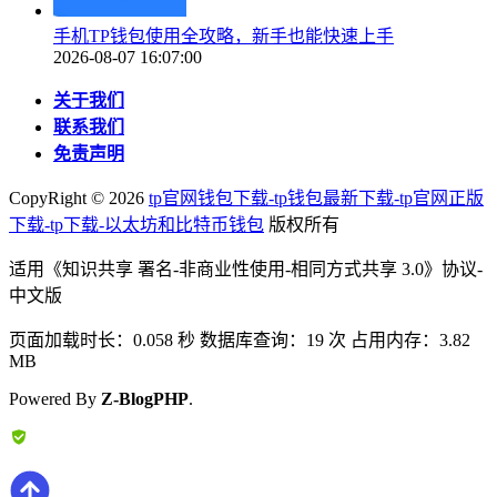
手机TP钱包使用全攻略，新手也能快速上手
2026-08-07 16:07:00
关于我们
联系我们
免责声明
CopyRight ©
2026
tp官网钱包下载-tp钱包最新下载-tp官网正版
下载-tp下载-以太坊和比特币钱包
版权所有
适用《知识共享 署名-非商业性使用-相同方式共享 3.0》协议-
中文版
页面加载时长：0.058 秒 数据库查询：19 次 占用内存：3.82
MB
Powered By
Z-BlogPHP
.