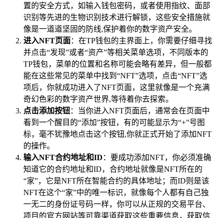
置的安全方式，如输入钱包密码，或者使用指纹、面部
识别等先进的生物识别技术进行解锁，这些安全措施就
像是一道道坚固的防线,保护着你的数字资产安全。
进入NFT页面
：在TP钱包的主界面上，你需要仔细寻找
并点击“发现”或者“资产”等相关菜单选项，不同版本的
TP钱包，菜单的位置和名称可能会略有差异，但一般都
能在这些常见的菜单中找到“NFT”选项，点击“NFT”选
项后，你就成功进入了NFT页面，这里就像是一个充满
奇幻色彩的数字资产世界,等待着你去探索。
点击添加按钮
：当你进入NFT页面后，通常会在页面中
看到一个醒目的“添加”按钮，有的可能显示为“+”号图
标，毫不犹豫地点击这个按钮,你就正式开始了添加NFT
的操作。
输入NFT合约地址和ID
：要成功添加NFT，你必须准确
知道它的合约地址和ID，合约地址就像是NFT所在的
“家”，它是NFT所在智能合约的具体地址；而ID则是该
NFT在这个“家”中的唯一标识，就像每个人都有自己独
一无二的身份证号码一样，你可以从正规的交易平台、
项目的官方网站等可靠渠道获取这些重要信息，获取信