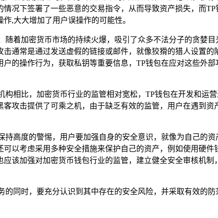
的情况下签署了一些恶意的交易指令，从而导致资产损失，而TP
操作,大大增加了用户误操作的可能性。
，随着加密货币市场的持续火爆，吸引了众多不法分子的贪婪目
攻击通常是通过发送虚假的链接或邮件，就像狡猾的猎人设置的
户的操作行为，获取私钥等重要信息，TP钱包在应对这些外部
机构相比，加密货币行业的监管相对宽松，TP钱包在开发和运
黑客攻击提供了可乘之机，由于缺乏有效的监管，用户在遇到资产
须保持高度的警惕，用户要加强自身的安全意识，就像为自己的资
还可以考虑采用多种安全措施来保护自己的资产，例如使用硬件
也应该加强对加密货币钱包行业的监管，建立健全安全审核机制
服务的同时，要充分认识到其中存在的安全风险，并采取有效的防