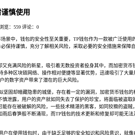
需谨慎使用
浏览：559
评论：0
等场景中，钱包的安全性至关重要，TP钱包作为一款被广泛使用
务必保持谨慎，充分了解相关风险，采取必要的安全措施来保障
却又充满风险的新星，吸引着无数投资者投身其中，而加密货币钱
，凭借支持多种区块链网络、操作相对便捷等显著优势，迅速吸引了
用户的数字资产带来了潜在的巨大风险。
看似坚固却暗藏隐患的城堡，存在着一定的漏洞，加密货币钱包的
不慎泄露，用户的资产就如同失去了保护的珍宝，将面临被盗取的
可能存在被破解的风险，一些技术精湛的黑客，如同狡猾的盗贼
如雨后春笋般不断涌现，而TP钱包的技术更新和修复却可能无法
多用户在使用钱包时，由于缺乏足够的安全知识和风险意识，就像