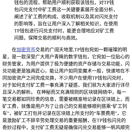
钱包的流程，帮助用户顺利获取该钱包，对TP钱
包闪兑支付中矿工费这一关键要素展开全面分析，
阐述了矿工费的构成、收取机制以及其对闪兑支付
的影响等，旨在让用户深入了解相关知识，在使用
TP钱包进行闪兑支付时，能更合理地应对矿工费
问题，保障交易的顺利与高效。
在
加密货币
交易的广阔天地里,TP钱包宛如一颗璀璨的明
星，是一款深受广大用户青睐的数字钱包，它宛如一位贴心的
财务管家，为用户提供了极为便捷的资产存储与交易功能，闪
兑功能更是独具匠心，能让用户如同变魔术一般，快速地在不
同加密资产之间完成兑换，不少用户在使用TP钱包闪兑时，
对于如何支付矿工费一事充满了疑惑，我们就为大家进行详尽
且深入的解析。 在神秘而又充满规则的区块链网络中，每一
笔交易都如同珍贵的信息，需要被精准地记录在区块链上，而
矿工费，就像是用户为了让自己的交易能够顺利搭乘“矿工列
车”，被矿工打包并记录在区块链上所支付的“车票费用”，它
是激励矿工不辞辛劳处理交易的重要报酬，在TP钱包闪兑的
奇妙过程中，支付矿工费无疑是确保闪兑交易能够一帆风顺完