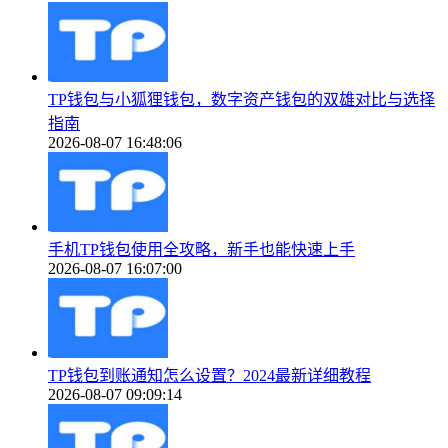
TP钱包与小狐狸钱包，数字资产钱包的双雄对比与选择
指南
2026-08-07 16:48:06
手机TP钱包使用全攻略，新手也能快速上手
2026-08-07 16:07:00
TP钱包到账通知怎么设置？2024最新详细教程
2026-08-07 09:09:14