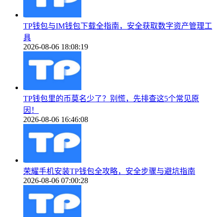
TP钱包与IM钱包下载全指南，安全获取数字资产管理工
具
2026-08-06 18:08:19
TP钱包里的币莫名少了？别慌，先排查这5个常见原
因！
2026-08-06 16:46:08
荣耀手机安装TP钱包全攻略，安全步骤与避坑指南
2026-08-06 07:00:28