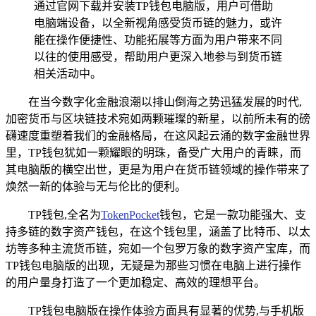
通过官网下载并安装TP钱包电脑版，用户可借助
电脑端设备，以全新视角感受货币链的魅力，或许
能在操作便捷性、功能拓展等方面为用户带来不同
以往的使用感受，帮助用户更深入地参与到货币链
相关活动中。
在当今数字化金融浪潮以排山倒海之势迅猛发展的时代,
加密货币与区块链技术宛如两颗璀璨的新星，以前所未有的磅
礴速度重塑着我们的金融格局，在这风起云涌的数字金融世界
里，TP钱包犹如一颗耀眼的明珠，备受广大用户的青睐，而
其电脑版的横空出世，更是为用户在货币链领域的操作带来了
焕然一新的体验与无与伦比的便利。
TP钱包,全名为
TokenPocket
钱包，它是一款功能强大、支
持多链的数字资产钱包，在这个钱包里，涵盖了比特币、以太
坊等多种主流货币链，宛如一个包罗万象的数字资产宝库，而
TP钱包电脑版的出现，无疑是为那些习惯在电脑上进行操作
的用户量身打造了一个更加稳定、高效的理想平台。
TP钱包电脑版在操作体验方面具有显著的优势,与手机版