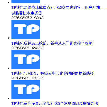
TP钱包网络费涨成痛点？小额交易也肉疼，用户吐槽，
过路费比本金还贵
2026-08-05 21:30:48
TP钱包玩转Bags挖矿，新手从入门到实操全攻略
2026-08-05 16:41:38
TP钱包与MDX，解锁去中心化金融的便捷新路径
2026-08-05 11:49:53
TP钱包资产没显示全部？这5个常见原因及解决办法