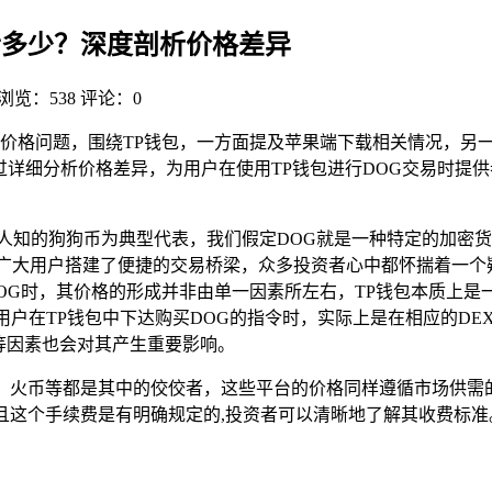
底贵多少？深度剖析价格差异
浏览：538
评论：0
G的价格问题，围绕TP钱包，一方面提及苹果端下载相关情况，另
过详细分析价格差异，为用户在使用TP钱包进行DOG交易时提
为人知的狗狗币为典型代表，我们假定DOG就是一种特定的加密
广大用户搭建了便捷的交易桥梁，众多投资者心中都怀揣着一个疑
DOG时，其价格的形成并非由单一因素所左右，TP钱包本质上
用户在TP钱包中下达购买DOG的指令时，实际上是在相应的DE
等因素也会对其产生重要影响。
安、火币等都是其中的佼佼者，这些平台的价格同样遵循市场供需
且这个手续费是有明确规定的,投资者可以清晰地了解其收费标准