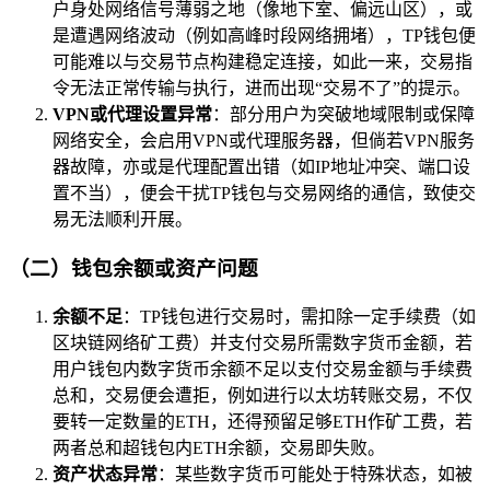
户身处网络信号薄弱之地（像地下室、偏远山区），或
是遭遇网络波动（例如高峰时段网络拥堵），TP钱包便
可能难以与交易节点构建稳定连接，如此一来，交易指
令无法正常传输与执行，进而出现“交易不了”的提示。
VPN或代理设置异常
：部分用户为突破地域限制或保障
网络安全，会启用VPN或代理服务器，但倘若VPN服务
器故障，亦或是代理配置出错（如IP地址冲突、端口设
置不当），便会干扰TP钱包与交易网络的通信，致使交
易无法顺利开展。
（二）钱包余额或资产问题
余额不足
：TP钱包进行交易时，需扣除一定手续费（如
区块链网络矿工费）并支付交易所需数字货币金额，若
用户钱包内数字货币余额不足以支付交易金额与手续费
总和，交易便会遭拒，例如进行以太坊转账交易，不仅
要转一定数量的ETH，还得预留足够ETH作矿工费，若
两者总和超钱包内ETH余额，交易即失败。
资产状态异常
：某些数字货币可能处于特殊状态，如被