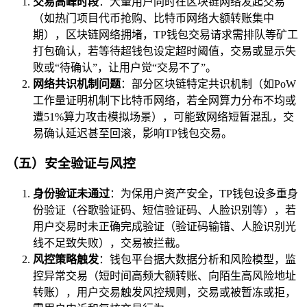
交易高峰时段
：大量用户同时在区块链网络发起交易
（如热门项目代币抢购、比特币网络大额转账集中
期），区块链网络拥堵，TP钱包交易请求需排队等矿工
打包确认，若等待超钱包设定超时阈值，交易或显示失
败或“待确认”，让用户觉“交易不了”。
网络共识机制问题
：部分区块链特定共识机制（如PoW
工作量证明机制下比特币网络，若全网算力分布不均或
遭51%算力攻击模拟场景），可能致网络短暂混乱，交
易确认延迟甚至回滚，影响TP钱包交易。
（五）安全验证与风控
身份验证未通过
：为保用户资产安全，TP钱包设多重身
份验证（谷歌验证码、短信验证码、人脸识别等），若
用户交易时未正确完成验证（验证码输错、人脸识别光
线不足致失败），交易被拦截。
风控策略触发
：钱包平台据大数据分析和风险模型，监
控异常交易（短时间高频大额转账、向陌生高风险地址
转账），用户交易触发风控规则，交易或被暂冻或拒，