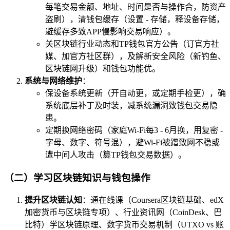
每笔交易金额、地址、时间是否与操作合，防资产
盗刷），清钱包缓存（设置 - 存储，释设备存储，
避缓存多致APP慢影响交易响应）。
关区块链行业动态和TP钱包官方公告（订官方社
媒、加官方社区群），及解新安全风险（新钓鱼、
区块链网升级）和钱包功能优。
系统与网络维护
：
保设备系统更新（开自动更，或定期手检更），确
系统底层补丁及时装，减系统漏洞致钱包交易隐
患。
定期换网络密码（家庭Wi-Fi每3 - 6月换，用复密 -
字母、数字、符号混），避Wi-Fi被蹭致网不稳或
遭中间人攻击（篡TP钱包交易数据）。
（二）学习区块链知识与钱包操作
提升区块链认知
：通在线课（Coursera区块链基础、edX
加密货币与区块链专项）、行业资讯网（CoinDesk、巴
比特）学区块链原理、数字货币交易机制（UTXO vs 账