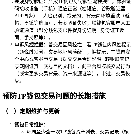
完成身份验证
：严按TP钱包身份验证流程操作，保验证
码接收设备（手机）通信正常（检短信、谷歌验证器
APP同步），人脸识别，找光匀、背景简环境重试（避
帽、墨镜等遮面），若多验证失败，联钱包客服申人工
验证通道（部分钱包支邮件提身份证明 - 身份证正反
面、手持照等）。
申诉风控拦截
：若交易因风控拦，看TP钱包内风控提示
（通说触发因，交易地址风险级），据提示，在钱包安
全中心或客服申交易（提交交易合理说明 - 转账聊天记
录截图证真、交易目的文档），配平台风控核交易行为
（或需更多交易背景、资产来源证等），审过，交易恢
复。
预防TP钱包交易问题的长期措施
（一）定期维护与更新
钱包日常维护
：
每周至少查一次TP钱包资产列表、交易记录（核