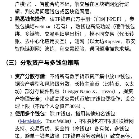
户模型）、智能合约基础，解交易在区块链网运行逻
辑，判交易问题钱包或区块链网层。
熟悉钱包操作
：读TP钱包官方手册（官网下PDF），参
钱包操培webinar（若有），熟钱包高级功能（硬件钱包
绑、多链管、交易明细导出析），模不同交易（代币转
账、去中心化应用交互），测网（以太坊Ropsten、币安
智能链测网）演练，积交易经验，遇问题准描象求帮。
（三）分散资产与多钱包策略
资产分散存储
：不将所有数字货币资产集中放TP钱包，
据资产类型和风险级分散，长持主流币（比特币、以太
坊）部分存硬件钱包（Ledger Nano X、Trezor），提资
产物理安全；小额高频交易代币放TP钱包便操作，设合
理上限（不超个人总资产30%）。
使用多个钱包
：除TP钱包，搭用其他知名钱包
（
MetaMask
、Trust Wallet），不同钱包在不同区块链网
支持、交易费优、安全特（冷钱包）各有优，多钱包
策，避单一钱包故障（TP钱包服务器宕机）致交易停，