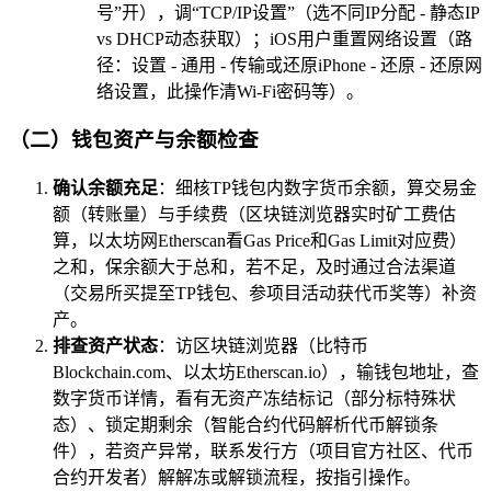
号”开），调“TCP/IP设置”（选不同IP分配 - 静态IP
vs DHCP动态获取）；iOS用户重置网络设置（路
径：设置 - 通用 - 传输或还原iPhone - 还原 - 还原网
络设置，此操作清Wi-Fi密码等）。
（二）钱包资产与余额检查
确认余额充足
：细核TP钱包内数字货币余额，算交易金
额（转账量）与手续费（区块链浏览器实时矿工费估
算，以太坊网Etherscan看Gas Price和Gas Limit对应费）
之和，保余额大于总和，若不足，及时通过合法渠道
（交易所买提至TP钱包、参项目活动获代币奖等）补资
产。
排查资产状态
：访区块链浏览器（比特币
Blockchain.com、以太坊Etherscan.io），输钱包地址，查
数字货币详情，看有无资产冻结标记（部分标特殊状
态）、锁定期剩余（智能合约代码解析代币解锁条
件），若资产异常，联系发行方（项目官方社区、代币
合约开发者）解解冻或解锁流程，按指引操作。