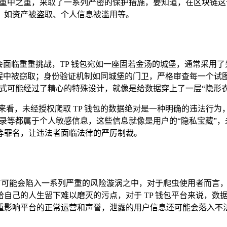
重中之重，采取了一系列严密的保护措施，要知道，在区块链这
，如资产被盗取、个人信息被滥用等。
疑会面临重重挑战，TP 钱包宛如一座固若金汤的城堡，通常采用
程中被窃取；身份验证机制如同城堡的门卫，严格审查每一个试图
方式可能经过了精心的特殊设计，就像是给数据穿上了一层“隐形
来看，未经授权爬取 TP 钱包的数据绝对是一种明确的违法行
记录等都属于个人敏感信息，这些信息就像是用户的“隐私宝藏”
等罪名，让违法者面临法律的严厉制裁。
极有可能会陷入一系列严重的风险漩涡之中，对于爬虫使用者而言
自己的人生留下难以磨灭的污点，对于 TP 钱包平台来说，数
重影响平台的正常运营和声誉，泄露的用户信息还可能会落入不