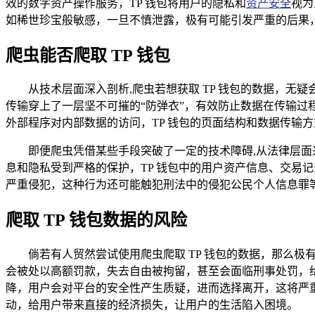
效的数字资产操作服务，TP 钱包将用户的隐私和
资产安全
视为
如稀世珍宝般敏感，一旦不慎泄露，极有可能引发严重的后果
爬虫能否爬取 TP 钱包
从技术层面深入剖析,爬虫若想获取 TP 钱包的数据，无
传输穿上了一层坚不可摧的“防弹衣”，有效防止数据在传输过
外部程序对内部数据的访问，TP 钱包的页面结构和数据传输
即便爬虫凭借某些手段突破了一定的技术障碍,从法律层面
息和隐私受到严格的保护，TP 钱包中的用户资产信息、交易
严重侵犯，这种行为还可能触犯刑法中的侵犯公民个人信息罪
爬取 TP 钱包数据的风险
倘若有人贸然尝试使用爬虫爬取 TP 钱包的数据，那么
会被处以高额罚款，失去自由被拘留，甚至会面临刑事处罚，给
降，用户会对平台的安全性产生质疑，进而选择离开，这将严
动，给用户带来直接的经济损失，让用户的生活陷入困境。