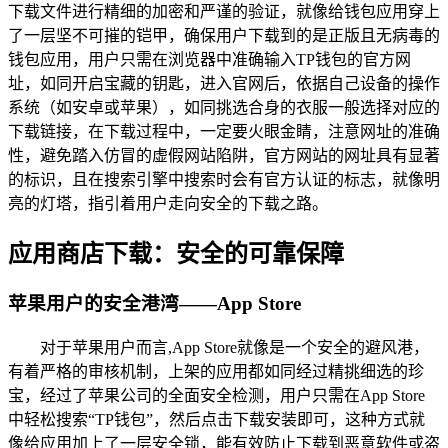
下载文件进行精细的加密和严谨的验证，就像给钱包应用穿上
了一层坚不可摧的铠甲，确保用户下载到的是正版且无病毒的
钱包应用，用户只需在浏览器中准确输入TP钱包的官方网
址，如同开启宝藏的钥匙，进入官网后，依据自己设备的操作
系统（如安卓或苹果），如同挑选合身的衣服一般选择对应的
下载链接，在下载过程中，一定要火眼金睛，注意网址的准确
性，避免踏入仿冒的虚假网站陷阱，官方网站的网址具有显著
的标识，且在搜索引擎中搜索时会有官方认证的标志，就像明
亮的灯塔，指引着用户走向安全的下载之路。
应用商店下载：安全的可靠保障
苹果用户的安全港湾——App Store
对于苹果用户而言,App Store就像是一个安全的避风港，
有着严格的审核机制，上架的应用都如同经过精挑细选的珍
宝，经过了苹果公司的全面安全检测，用户只需在App Store
中轻松搜索“TP钱包”，然后点击下载安装即可，这种方式就
像给应用加上了一层安全锁，能有效防止下载到恶意软件或盗