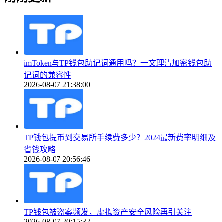
imToken与TP钱包助记词通用吗？一文理清加密钱包助
记词的兼容性
2026-08-07 21:38:00
TP钱包提币到交易所手续费多少？2024最新费率明细及
省钱攻略
2026-08-07 20:56:46
TP钱包被盗案频发，虚拟资产安全风险再引关注
2026-08-07 20:15:32