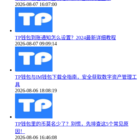
2026-08-07 16:07:00
TP钱包到账通知怎么设置？2024最新详细教程
2026-08-07 09:09:14
TP钱包与IM钱包下载全指南，安全获取数字资产管理工
具
2026-08-06 18:08:19
TP钱包里的币莫名少了？别慌，先排查这5个常见原
因！
2026-08-06 16:46:08