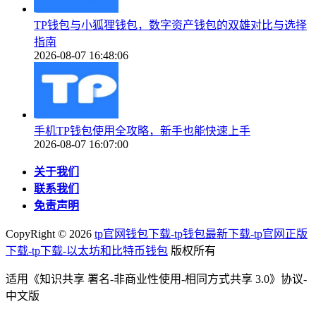
TP钱包与小狐狸钱包，数字资产钱包的双雄对比与选择
指南
2026-08-07 16:48:06
手机TP钱包使用全攻略，新手也能快速上手
2026-08-07 16:07:00
关于我们
联系我们
免责声明
CopyRight ©
2026
tp官网钱包下载-tp钱包最新下载-tp官网正版
下载-tp下载-以太坊和比特币钱包
版权所有
适用《知识共享 署名-非商业性使用-相同方式共享 3.0》协议-
中文版