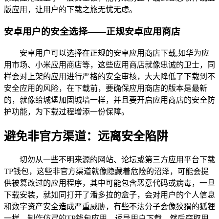
版应用，让用户的下载之旅无忧无虑。
安卓用户的安全选择——正规安卓应用商店
安卓用户可以选择在正规的安卓应用商店下载,如华为应
用市场、小米应用商店等，这些应用商店就像忠诚的卫士，同
样会对上架的应用进行严格的安全审核，大大降低了下载到不
安全应用的风险，在下载前，要确保应用商店的版本是最新
的，就像给城堡加固城墙一样，并且要开启应用商店的安全防
护功能，为下载过程增添一份保障。
避免非官方渠道：远离安全陷阱
切勿从一些不明来源的网站、论坛或第三方应用平台下载
TP钱包，这些非官方渠道就像隐藏着危险的沼泽，可能会提
供被篡改过的应用程序，其中可能包含恶意代码或病毒，一旦
下载安装，就如同打开了潘多拉的盒子，会对用户的个人信息
和数字资产安全造成严重威胁，有些不法分子会像狡猾的狐狸
一样，制作仿冒的TP钱包应用，诱导用户下载，然后窃取用