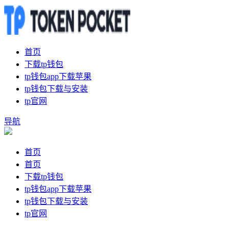
首页
下载tp钱包
tp钱包app下载苹果
tp钱包下载与安装
tp官网
导航
首页
首页
下载tp钱包
tp钱包app下载苹果
tp钱包下载与安装
tp官网