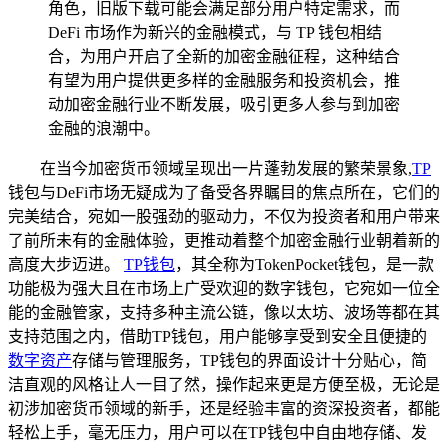
角色，旧版下载可能会满足部分用户特定需求，而
DeFi 市场作为新兴的金融模式，与 TP 钱包相结
合，为用户开启了全新的加密金融征程，这种结合
有望为用户提供更多样的金融服务和投资机会，推
动加密金融行业不断发展，吸引更多人参与到加密
金融的浪潮中。
在当今加密货币领域呈现出一片蓬勃发展的繁荣景象,
TP
钱包与DeFi市场无疑成为了备受各界瞩目的焦点所在，它们的
完美结合，宛如一股强劲的驱动力，不仅为投资者和用户带来
了前所未有的金融体验，更推动着整个加密金融行业朝着新的
高度大步迈进。
TP钱包
，其全称为TokenPocket钱包，是一款
功能极为强大且在市场上广受欢迎的数字钱包，它宛如一位全
能的金融管家，支持多种主流公链，像以太坊、波场等都在其
支持范围之内，借助TP钱包，用户能够享受到安全且便捷的
数字资产
存储与管理服务，TP钱包的界面设计十分贴心，简
洁直观的风格让人一目了然，操作起来更是方便至极，无论是
初涉加密货币领域的新手，还是经验丰富的资深投资者，都能
轻松上手，毫无压力，用户可以在TP钱包中自由地存储、发