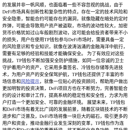
的发展并非一帆风顺，也面临着一些不容忽视的挑战，由于
DeFi市场具有创新性和复杂性的特点，存在一定的技术风险和
安全隐患，智能合约可能存在的漏洞，就像隐藏在暗处的定时
炸弹，可能会导致用户资产被盗取，市场的波动性较大，加密
货币价格犹如过山车般剧烈波动，这可能会给投资者带来不小
的损失，用户在使用TP钱包参与DeFi市场时，需要具备一定
的风险意识和专业知识，就像在波涛汹涌的金融海洋中航行，
需要有足够的经验和技能才能确保安全。 为了有效应对这些
挑战，TP钱包不断加强安全防护措施，如同一位忠诚的卫士
守护着用户的资产，它采用多重签名、冷钱包存储等先进技
术，为用户资产的安全保驾护航，TP钱包还提供了丰富的市
场信息和
风险提示
，就像一位贴心的投资顾问，帮助用户做出
更加明智的投资决策，DeFi项目方也在不断努力，完善智能合
约的设计和审计工作，提高系统的稳定性和安全性，力求为用
户打造一个更加安全、可靠的金融环境。 展望未来，TP钱包
和DeFi市场有着无比广阔的发展前景，随着区块链技术的不断
进步和广泛普及，DeFi市场将像一块巨大的磁石，吸引更多的
用户和资金，推动金融行业发生深刻的变革，TP钱包作为连