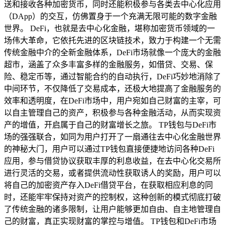
送和接收各种加密货币，同时还能积极参与各类去中心化应用
（DApp）的交互，仿佛置身于一个充满无限可能的数字金融
世界。 DeFi，也就是去中心化金融，堪称加密货币领域的一
场伟大革命，它依托先进的区块链技术，致力于构建一个无需
传统金融中介的全新金融体系，DeFi市场就像一个庞大的金融
超市，涵盖了众多丰富多样的金融服务，如借贷、交易、保
险、稳定币等，通过智能合约的自动执行，DeFi巧妙地消除了
中间环节，不仅降低了交易成本，还极大地提高了金融服务的
效率和透明度，在DeFi市场中，用户宛如自己财富的主宰，可
以自主管理自己的资产，积极参与各种金融活动，从而实现资
产的增值，开启属于自己的财富增长之旅。 TP钱包与DeFi市
场的强强联合，如同为用户打开了一扇通往去中心化金融世界
的神秘大门，用户可以通过TP钱包直接便捷地访问各种DeFi
应用，参与借贷协议获取丰厚的利息收益，在去中心化交易所
进行灵活的交易，或者提供流动性获取诱人的奖励，用户可以
将自己的加密资产存入DeFi借贷平台，在获取相应利息的同
时，还能牢牢保持对资产的控制权，这种创新的模式彻底打破
了传统金融的诸多限制，让用户能够更加自由、自主地管理自
己的财富，真正实现财富的掌控与增值。 TP钱包和DeFi市场