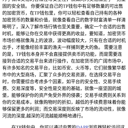
固的安全锁。 你要保证自己的TP钱包中有足够数量的可出售
的加密货币，在TP钱包里，你可以轻松查看自己持有的各种
加密货币的数量和价值，就像查看自己的数字财富清单一样清
晰明了，深入了解市场行情也至关重要，确定一个合适的出售
时机，能够让你在交易中获得更高的收益，要知道，加密货币
市场价格就像海上的波浪，波动幅度较大，只有在合适的时机
出手，才能像经验丰富的渔夫一样捕到更大的鱼。 需要注意
的是，TP钱包本身并不会直接提供卖币的功能，而是需要连
接到合适的交易平台来进行操作，在加密货币的广阔市场中，
有许多知名的交易平台，比如币安、火币等，它们就像繁华都
市中的大型商场，汇聚了众多的交易资源，在选择交易平台
时，你需要综合考虑多个因素，如平台的安全性、交易手续
费、交易深度等，安全性是交易的基础，就像一座坚固的城
堡，能够保护你的资产免受外界的侵袭；交易手续费则关系到
你的交易成本，就像购物时的折扣，越低的手续费意味着你能
够保留更多的利润；而交易深度则反映了市场的流动性，就像
河流的深度,越深的河流越能顺畅地通行。
在TP钱包中，你可以通过内置的
DAPP
浏览器轻松访问这