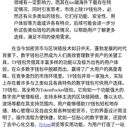
领域有一定影响力，而其在ios端海外下载存在特
定情况，同时引发思考，市场上除TP钱包外，必
然还有众多类似的钱包，它们在功能、安全性、用
户体验等方面或许各有特点，后续可能会进一步分
析这些类似钱包的具体情况，以帮助用户了解更多
选择，满足不同的使用需求。
在当今加密货币与区块链技术如日中天、蓬勃发展的时代
背景下，数字钱包已然成为人们高效管理数字资产的关键工
具，TP钱包凭借其丰富多样的功能以及极为出色的用户体
验，在众多数字钱包中脱颖而出，赢得了广大用户的高度青
睐，在竞争激烈的市场环境里，TP钱包并非一家独大，实际
上存在着许多与之类似且各具特色的数字钱包可供用户选择。
TP钱包，其全称为TokenPocket钱包，它宛如一个功能强大的
数字资产管理枢纽，支持多种主流的区块链网络，像以太坊、
波场等都在其支持范围内，用户能够借助TP钱包轻松地存
储、精心管理以及自由交易各种加密货币，它的界面设计简洁
明了，操作流程方便快捷，犹如一位贴心的数字管家，还提供
了去中心化交易、
DApp
浏览等实用功能，为用户打造了一站