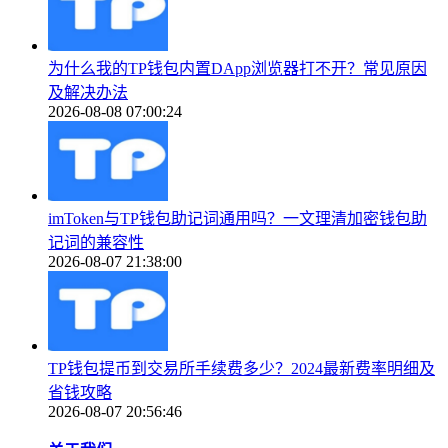
为什么我的TP钱包内置DApp浏览器打不开？常见原因
及解决办法
2026-08-08 07:00:24
imToken与TP钱包助记词通用吗？一文理清加密钱包助
记词的兼容性
2026-08-07 21:38:00
TP钱包提币到交易所手续费多少？2024最新费率明细及
省钱攻略
2026-08-07 20:56:46