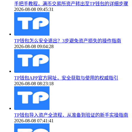
手把手教程，满币交易所资产转出至TP钱包的详细步骤
2026-08-08 09:45:31
TP钱包怎么安全退出？3步避免资产损失的操作指南
2026-08-08 09:04:28
TP钱包APP官方网址，安全获取与使用的权威指引
2026-08-08 08:23:18
TP钱包导入资产全流程，从准备到验证的新手实操指南
2026-08-08 07:41:41