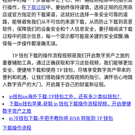
视频中的每一个步骤都牢记于心，并严格按照视频中的指引进
行操作，在
下载过程
中，要始终保持谨慎，选择正规的应用商
店或官方指定的下载渠道，这就好比选择一条安全可靠的道
路，能够避免我们从不可信的来源下载，从而防止下载到恶意
软件，保障我们的设备安全和个人信息安全，要仔细阅读下载
过程中的提示信息，每一个提示都可能是关键的安全提醒,确
保每一步操作都准确无误。
TP 钱包下载的操作流程视频是我们开启数字资产之旅的
重要辅助工具，通过正确获取和学习这些视频，我们能够更加
安全、便捷地下载和使用 TP 钱包，尽情享受数字资产带来的
便利和机遇，让我们借助操作流程视频的指引，满怀信心地踏
入数字资产的大门，开启属于自己的财富新征程。
tp钱包ios海外下载-TP钱包之外，还有多少类似钱包？
下载tp钱包苹果-获取 tp 钱包下载操作流程视频，开启便捷
数字资产之旅
tp 冷钱包下载-手把手教你将 BNB 转账到 TP 钱包
下载操作流程