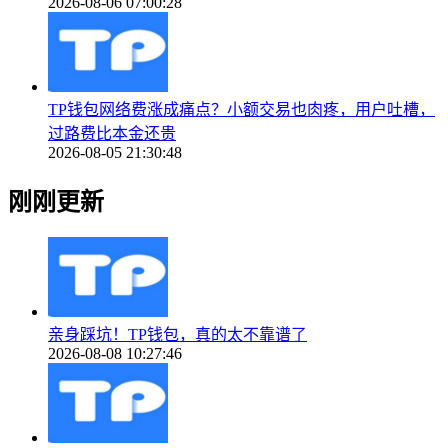
2026-08-06 07:00:28
TP钱包网络费涨成痛点？小额交易也肉疼，用户吐槽，
过路费比本金还贵
2026-08-05 21:30:48
刚刚更新
亲身踩坑！TP钱包，真的太不靠谱了
2026-08-08 10:27:46