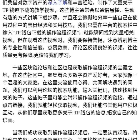
们凭借对数字资产的
深入了解
和丰富经验，制作了大量关于
TP 钱包下载的教学视频，这些博主通常会以通俗易懂、生动
有趣的方式讲解下载步骤，并且还会慷慨地分享一些自己在使
用过程中的宝贵经验和实用技巧，我们只需在平台的搜索栏中
输入“TP 钱包下载的操作流程视频”，就能瞬间找到大量相关
视频，但在观看这些视频时，我们要保持警惕，注意辨别博主
的专业性和信誉度，点赞数高、评论区反馈良好的视频，往往
质量更有保障,更值得我们学习。
一些区块链论坛和社区也是获取操作流程视频的宝藏之
地，在这些社区中，聚集着众多数字资产爱好者，大家就像一
个温暖的大家庭，在这里交流使用心得、共同解决遇到的问
题，我们可以利用论坛的搜索功能，输入关键词，快速找到相
关的帖子，这些帖子里可能会附带操作流程视频的链接，通过
点击链接，我们就能轻松获取视频，我们还能与其他用户积极
互动，从他们那里获取更多关于 TP 钱包的信息,拓宽自己的知
识面。
当我们成功获取到操作流程视频后，一定要认真观看，将