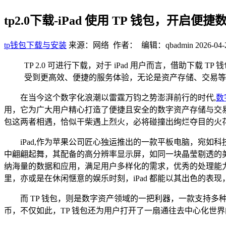
tp2.0下载-iPad 使用 TP 钱包，开启便
tp钱包下载与安装
来源：网络 作者： 编辑：qbadmin
2026-04-
TP 2.0 可进行下载，对于 iPad 用户而言，借助下
受到更高效、便捷的服务体验，无论是资产存储、交易等需求
在当今这个数字化浪潮以雷霆万钧之势澎湃前行的时代,
数
用，它为广大用户精心打造了便捷且安全的数字资产存储与交易服务
包这两者相遇，恰似干柴遇上烈火，必将碰撞出绚烂夺目的火
iPad,作为苹果公司匠心独运推出的一款平板电脑，宛
中翩翩起舞，其配备的高分辨率显示屏，如同一块晶莹剔透的
纳海量的数据和应用，满足用户多样化的需求，优秀的处理能力
里，亦或是在休闲惬意的娱乐时刻，iPad 都能以其出色的表
而 TP 钱包，则是数字资产领域的一把利器，一款支持
币，不仅如此，TP 钱包还为用户打开了一扇通往去中心化世