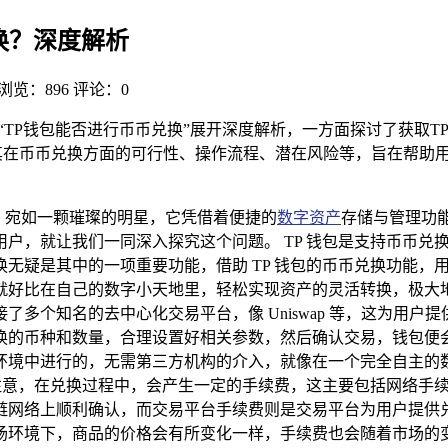
兑换？深度解析
浏览：896
评论：0
以及“TP钱包能否进行币币兑换”展开深度解析，一方面探讨了获取
其在币币兑换方面的可行性、操作流程、潜在风险等，旨在帮助用
ket）宛如一颗璀璨的明星，它凭借着便捷的
数字资产
存储与管理功能
户，就让我们一同深入探究这个问题。 TP 钱包是支持币币兑
无疑是其中的一项重要功能，借助 TP 钱包的币币兑换功能，
好比在自己的数字小天地里，轻松实现资产的灵活转换，极大地提
多个知名的去中心化交易平台，像 Uniswap 等，这为用
换的币种和数量，合理设置好相关参数，然后确认交易，钱包便
环境中进行的，无需第三方机构的介入，就像在一个完全自主的
外注意，在兑换过程中，会产生一定的手续费，这主要包括网络手
链网络上顺利确认，而交易平台手续费则是交易平台为用户提供
场环境下，商品的价格会有所变化一样，手续费也会随着市场的变