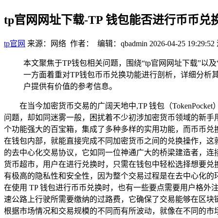
tp官网网址下载-TP 钱包能否进行币币
tp官网
来源：网络 作者： 编辑：qbadmin
2026-04-25 19:29:52
本文聚焦于TP钱包相关问题，围绕“tp官网网址下载”
一方面着重对TP钱包币币兑换功能进行剖析，详细分析
户提供有价值的参考信息。
在当今加密货币交易的广阔天地中,TP 钱包（TokenPoc
问题，却如同迷雾一般，困扰着不少初涉加密货币领域的新手用
个功能强大的百宝箱，集成了多种多样的实用功能，而币币兑换
在钱包内部，就能直接完成不同加密货币之间的兑换操作，这就
的去中心化交易协议，它如同一位神通广大的桥梁建造者，连接了
货币超市，用户在进行兑换时，只需在钱包中轻松选择想要兑
有极高的隐私性和安全性，因为整个交易过程是在去中心化的
在使用 TP 钱包进行币币兑换时，也有一些要点需要用户格
速公路上行驶所需要缴纳的过路费，它确保了交易能够在区块
根据市场情况和交易规模的不同而有所波动，就像在不同的市