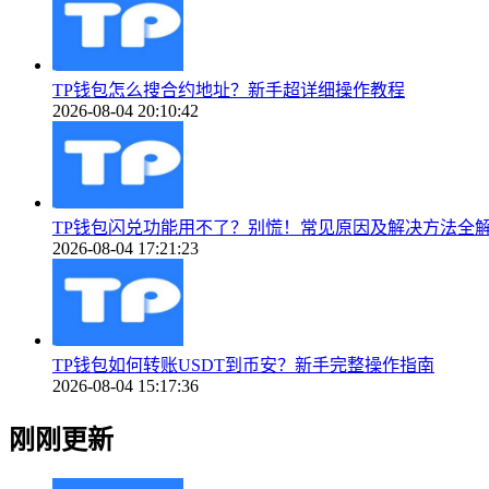
TP钱包怎么搜合约地址？新手超详细操作教程
2026-08-04 20:10:42
TP钱包闪兑功能用不了？别慌！常见原因及解决方法全
2026-08-04 17:21:23
TP钱包如何转账USDT到币安？新手完整操作指南
2026-08-04 15:17:36
刚刚更新