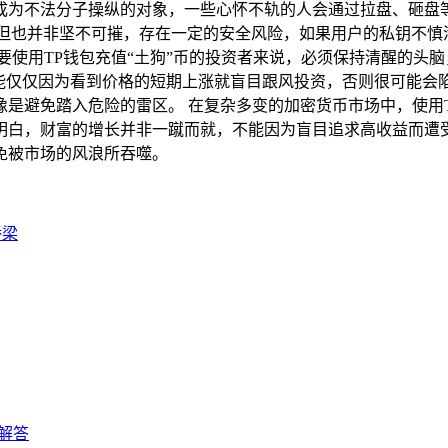
成为不法分子操纵的对象，一些心怀不轨的人会通过拉盘、砸盘
，但也并非坚不可摧，存在一定的安全风险，如果用户的私钥不慎
要使用TP钱包充值“土狗”币的投资者来说，必须保持清醒的头
能仅仅因为看到价格的短期上涨就盲目跟风投资，否则很可能会
是避免踏入危险的雷区。 在复杂多变的加密货币市场中，使用T
明白，财富的增长并非一蹴而就，不能因为盲目追求高收益而遭
免被市场的风浪所吞噬。
桥梁
细解答