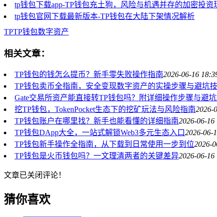
tp钱包下载app-TP钱包充土狗，风险与机遇并存的加密投资
tp钱包官网下载最新版本-TP钱包在大陆下架情况解析
TP
TP钱包
数字资产
相关文章：
TP钱包的钱怎么提币？新手零失败操作指南
2026-06-16 18:3
TP钱包卖币全指南，安全变现数字资产的实操步骤与避坑
Gate交易所资产能直接转TP钱包吗？附详细操作步骤与避
挖TP钱包，TokenPocket生态下的挖矿玩法与风险指南
2026-0
TP钱包账户在哪里找？新手也能看懂的详细指南
2026-06-16 
TP钱包DApp大全，一站式解锁Web3多元生态入口
2026-06-1
TP钱包新手操作全指南，从下载到日常使用一步到位
2026-0
TP钱包是火币钱包吗？一文理清两者的关键差异
2026-06-16 
文章已关闭评论！
猜你喜欢