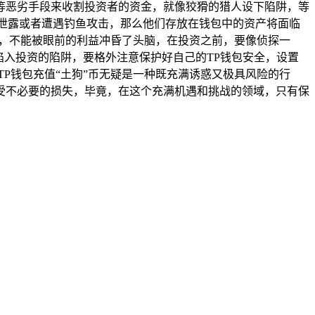
等恶劣手段来收割投资者的资金，就像狡猾的猎人设下陷阱，等
泄露或者遭遇钓鱼攻击，那么他们存放在钱包中的资产将面临
脑，不能被眼前的利益冲昏了头脑，在投资之前，要像侦探一
陷入投资的陷阱，要格外注意保护好自己的TP钱包安全，设置
P钱包充值“土狗”币无疑是一种既充满诱惑又极具风险的行
受不必要的损失，毕竟，在这个充满机遇和挑战的领域，只有保