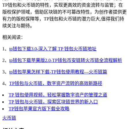
TP钱包和火币链的特性，实现更高效的资金流转与监管；在
版权保护领域，借助区块链的不可篡改特性，为创作者提供更
有力的版权保障等，TP钱包和火币链的潜力巨大,值得我们持
续关注与期待。
相关阅读：
1、
tp钱包下载3.0-深入了解 TP 钱包火币链地址
2、
tp钱包下载苹果版2.0-TP钱包币安链转火币链全流程解析
3、
tp钱包苹果怎样下载-TP钱包使用教程—火币链篇
4、
TP钱包与火币链，数字资产流转的高效新路径
TP 钱包使用视频，轻松掌握数字资产的管理之道
TP 钱包与火币链，探索区块链世界的新入口
TP钱包苹果官方版下载全攻略
火币链