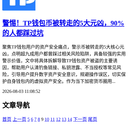
警惕！TP钱包币被转走的5大元凶，90%
的人都踩过坑
聚焦TP钱包用户的资产安全痛点，警示币被转走的5大核心元
凶，点明超九成用户都曾踩过相关风险陷阱，具备较强的实用
警示价值，文中将具体拆解导致TP钱包资产被盗的主要诱
因，帮助用户认清钓鱼链接、私钥泄露、不当授权等常见风
险，引导用户提升数字资产安全意识，规避操作误区，切实保
护自身钱包内的虚拟资产安全。作为当下加密货币圈用...
2026-08-03 11:08:52
文章导航
首页
上一页
5
6
7
8
9
10
11
12
13
14
下一页
尾页